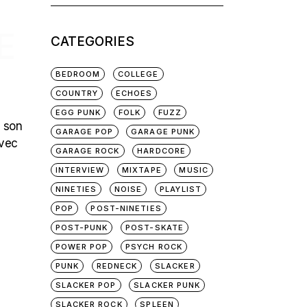
for:
E
CATEGORIES
BEDROOM
COLLEGE
COUNTRY
ECHOES
EGG PUNK
FOLK
FUZZ
e son
GARAGE POP
GARAGE PUNK
avec
GARAGE ROCK
HARDCORE
INTERVIEW
MIXTAPE
MUSIC
NINETIES
NOISE
PLAYLIST
POP
POST-NINETIES
POST-PUNK
POST-SKATE
POWER POP
PSYCH ROCK
PUNK
REDNECK
SLACKER
SLACKER POP
SLACKER PUNK
SLACKER ROCK
SPLEEN