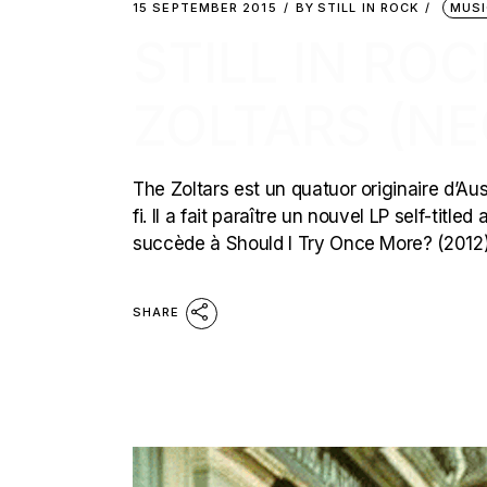
15 SEPTEMBER 2015
BY
STILL IN ROCK
MUSI
STILL IN RO
ZOLTARS (N
The Zoltars est un quatuor originaire d’Au
fi. Il a fait paraître un nouvel LP self-titl
succède à Should I Try Once More? (2012
SHARE