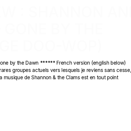
EW : SHANNON AN
 GONE BY THE
GE DOO-WOP)
ne by the Dawn ****** French version (english below)
rares groupes actuels vers lesquels je reviens sans cesse
 la musique de Shannon & the Clams est en tout point