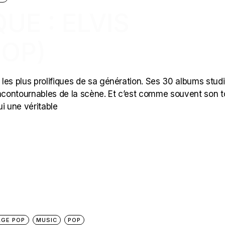
E : ELVIS
POP)
s les plus prolifiques de sa génération. Ses 30 albums stud
incontournables de la scène. Et c’est comme souvent son t
ui une véritable
GE POP
MUSIC
POP