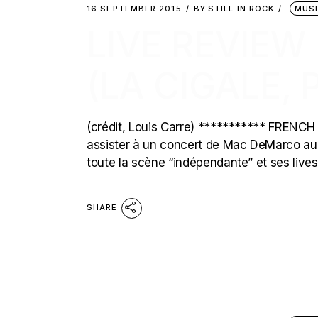
16 SEPTEMBER 2015
BY
STILL IN ROCK
MUS
LIVE REVIEW
(LA CIGALE, 
(crédit, Louis Carre) *********** FRENCH
assister à un concert de Mac DeMarco au moi
toute la scène “indépendante” et ses live
SHARE