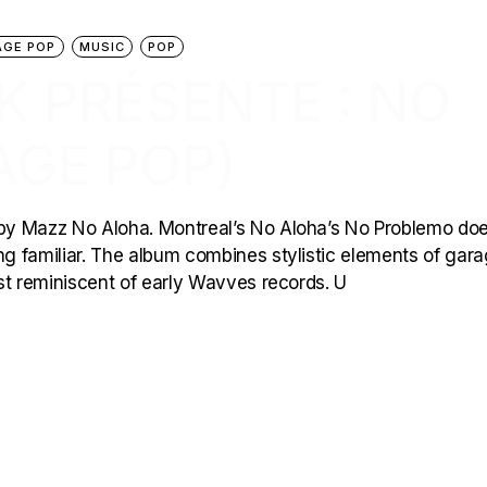
AGE POP
MUSIC
POP
CK PRÉSENTE : NO
AGE POP)
by Mazz No Aloha. Montreal’s No Aloha’s No Problemo do
ng familiar. The album combines stylistic elements of gar
st reminiscent of early Wavves records. U