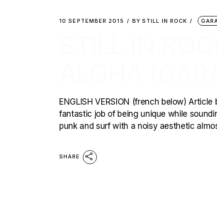
10 SEPTEMBER 2015
BY
STILL IN ROCK
GAR
STILL IN RO
ALOHA (GAR
ENGLISH VERSION (french below) Article 
fantastic job of being unique while soundi
punk and surf with a noisy aesthetic almo
SHARE