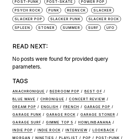
POST-PUNK
POST-SKATE
POWER POP
PSYCH ROCK
PUNK
REDNECK
SLACKER
SLACKER POP
SLACKER PUNK
SLACKER ROCK
SPLEEN
STONER
SUMMER
SURF
UFO
READ NEXT:
No posts were found for provided query
parameters.
TAGS
ANACHRONIQUE
BEDROOM POP
BEST OF
BLUE WAVE
CHRONIQUE
CONCERT REVIEW
DREAM POP
ENGLISH
FRENCH
GARAGE POP
GARAGE PUNK
GARAGE ROCK
GARAGE STONER
GARAGE SURF
GIMME TOP 5
HOWLINBANANA
INDIE POP
INDIE ROCK
INTERVIEW
LOOKBACK
MORGAN
NINETIES
PLAYLIST
POP
POST-PUNK