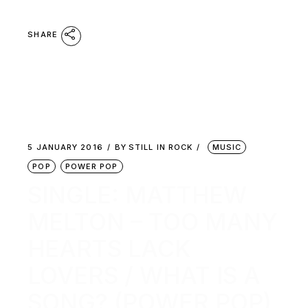
SHARE
5 JANUARY 2016
BY
STILL IN ROCK
MUSIC
POP
POWER POP
SINGLE: MATTHEW
MELTON – TOO MANY
HEARTS LACK
LOVERS / WHAT IS A
SONG? (POWER POP)