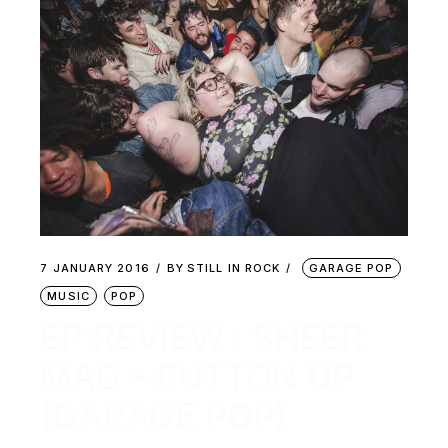
7 JANUARY 2016
BY
STILL IN ROCK
GARAGE POP
MUSIC
POP
EP REVIEW : SHEER
MAG – BUTTON UP
(GARAGE POP)