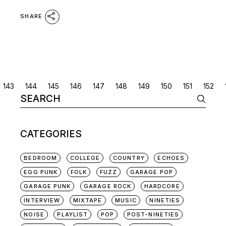
SHARE
POSTS
143
144
145
146
147
148
149
150
151
152
Search
NAVIGATION
for:
CATEGORIES
BEDROOM
COLLEGE
COUNTRY
ECHOES
EGG PUNK
FOLK
FUZZ
GARAGE POP
GARAGE PUNK
GARAGE ROCK
HARDCORE
INTERVIEW
MIXTAPE
MUSIC
NINETIES
NOISE
PLAYLIST
POP
POST-NINETIES