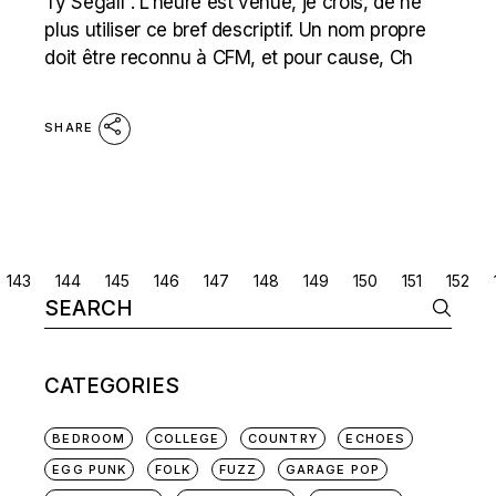
Ty Segall“. L’heure est venue, je crois, de ne
plus utiliser ce bref descriptif. Un nom propre
doit être reconnu à CFM, et pour cause, Ch
SHARE
POSTS
143
144
145
146
147
148
149
150
151
152
Search
NAVIGATION
for:
CATEGORIES
BEDROOM
COLLEGE
COUNTRY
ECHOES
EGG PUNK
FOLK
FUZZ
GARAGE POP