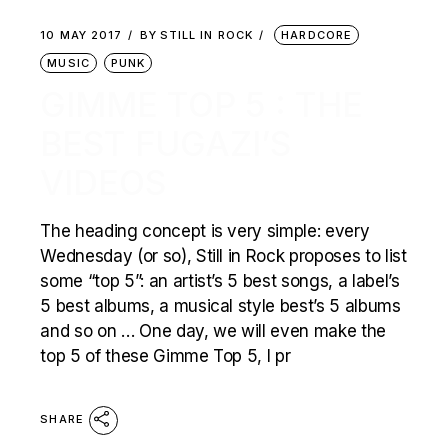
10 MAY 2017
BY
STILL IN ROCK
HARDCORE
MUSIC
PUNK
GIMME TOP 5 : THE
BEST FUGAZI’S
VIDEOS
The heading concept is very simple: every
Wednesday (or so), Still in Rock proposes to list
some “top 5”: an artist’s 5 best songs, a label’s
5 best albums, a musical style best’s 5 albums
and so on … One day, we will even make the
top 5 of these Gimme Top 5, I pr
SHARE