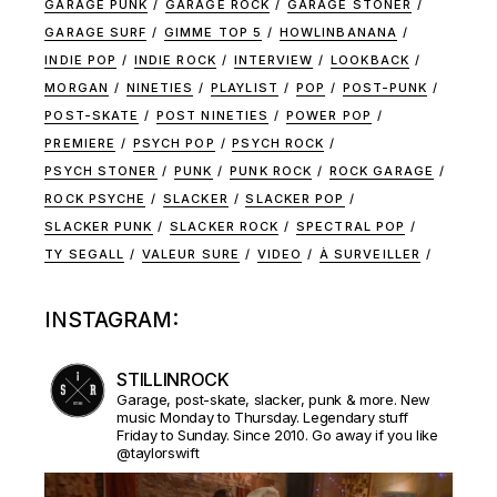
GARAGE PUNK
GARAGE ROCK
GARAGE STONER
GARAGE SURF
GIMME TOP 5
HOWLINBANANA
INDIE POP
INDIE ROCK
INTERVIEW
LOOKBACK
MORGAN
NINETIES
PLAYLIST
POP
POST-PUNK
POST-SKATE
POST NINETIES
POWER POP
PREMIERE
PSYCH POP
PSYCH ROCK
PSYCH STONER
PUNK
PUNK ROCK
ROCK GARAGE
ROCK PSYCHE
SLACKER
SLACKER POP
SLACKER PUNK
SLACKER ROCK
SPECTRAL POP
TY SEGALL
VALEUR SURE
VIDEO
À SURVEILLER
INSTAGRAM:
STILLINROCK
Garage, post-skate, slacker, punk & more. New
music Monday to Thursday. Legendary stuff
Friday to Sunday. Since 2010. Go away if you like
@taylorswift