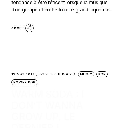
tendance à être réticent lorsque la musique
d’un groupe cherche trop de grandiloquence.
SHARE
13 MAY 2017
BY
STILL IN ROCK
MUSIC
POP
POWER POP
WARM SODA : I
DON’T WANNA
GROW UP, LE
DERNIER !