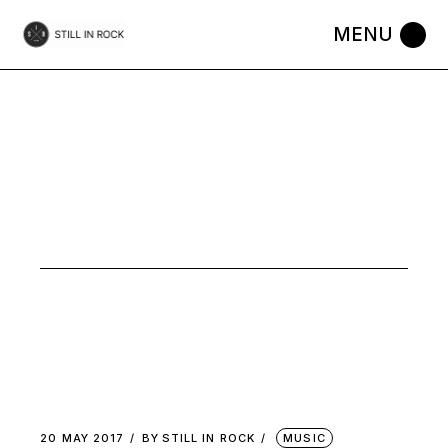
Skip
to
the
content
MUSIC
20 MAY 2017
BY
STILL IN ROCK
MUSIC