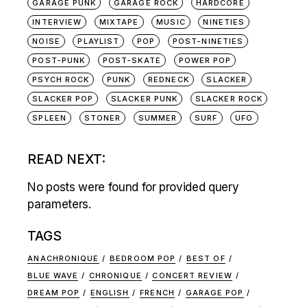
GARAGE PUNK
GARAGE ROCK
HARDCORE
INTERVIEW
MIXTAPE
MUSIC
NINETIES
NOISE
PLAYLIST
POP
POST-NINETIES
POST-PUNK
POST-SKATE
POWER POP
PSYCH ROCK
PUNK
REDNECK
SLACKER
SLACKER POP
SLACKER PUNK
SLACKER ROCK
SPLEEN
STONER
SUMMER
SURF
UFO
READ NEXT:
No posts were found for provided query
parameters.
TAGS
ANACHRONIQUE
BEDROOM POP
BEST OF
BLUE WAVE
CHRONIQUE
CONCERT REVIEW
DREAM POP
ENGLISH
FRENCH
GARAGE POP