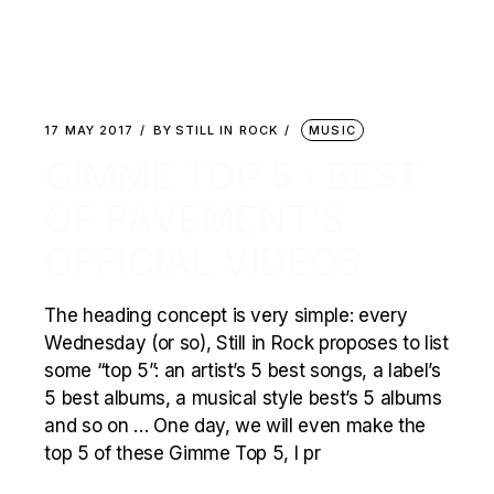
17 MAY 2017
BY
STILL IN ROCK
MUSIC
GIMME TOP 5 : BEST
OF PAVEMENT’S
OFFICIAL VIDEOS
The heading concept is very simple: every
Wednesday (or so), Still in Rock proposes to list
some “top 5”: an artist’s 5 best songs, a label’s
5 best albums, a musical style best’s 5 albums
and so on … One day, we will even make the
top 5 of these Gimme Top 5, I pr