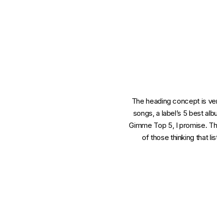
The heading concept is very
songs, a label’s 5 best al
Gimme Top 5, I promise. This
of those thinking that li