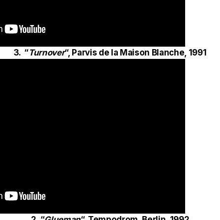
3. “
Turnover
“, Parvis de la Maison Blanche, 1991
2. “
Glueman
“, Tempodrom, Berlin, 1992