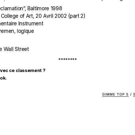
clamation”, Baltimore 1998
ollege of Art, 20 Avril 2002 (part 2)
entaire Instrument
remen, logique
e Wall Street
********
avec ce classement ?
ok.
GIMME TOP 5
/