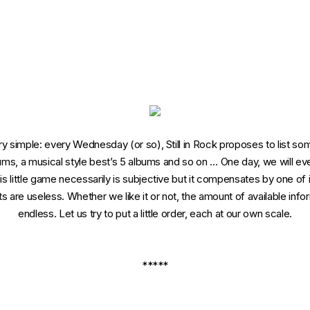
 simple: every Wednesday (or so), Still in Rock proposes to list some
bums, a musical style best’s 5 albums and so on … One day, we will e
 little game necessarily is subjective but it compensates by one of its
sts are useless. Whether we like it or not, the amount of available info
endless. Let us try to put a little order, each at our own scale.
*****