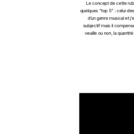
Le concept de cette rubr
quelques “top 5” : celui des
d’un genre musical et j
subjectif mais il compense 
veuille ou non, la quantit