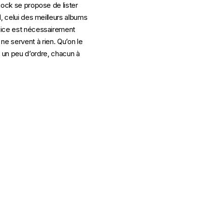
Rock se propose de lister
l, celui des meilleurs albums
rcice est nécessairement
 ne servent à rien. Qu’on le
re un peu d’ordre, chacun à