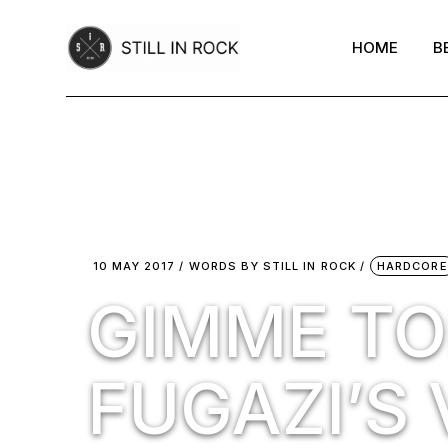
Skip
to
the
HOME
B
content
10 MAY 2017
WORDS BY
STILL IN ROCK
HARDCORE
GIMME TOP
FUGAZI’S