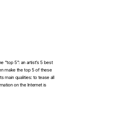
 “top 5”: an artist’s 5 best
ven make the top 5 of these
 main qualities: to tease all
rmation on the Internet is