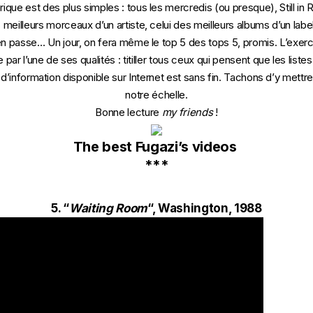
ique est des plus simples : tous les mercredis (ou presque), Still in 
 meilleurs morceaux d’un artiste, celui des meilleurs albums d’un labe
’en passe… Un jour, on fera même le top 5 des tops 5, promis. L’exe
par l’une de ses qualités : titiller tous ceux qui pensent que les listes
é d’information disponible sur Internet est sans fin. Tachons d’y mett
notre échelle.
Bonne lecture
my friends
!
The best Fugazi’s videos
***
5. “
Waiting Room
“, Washington, 1988