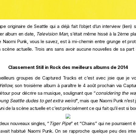
upe originaire de Seattle qui a déjà fait l’objet d’un
interview
(
lien
) 
ier album en date,
Television Man
, s’était même hissé à la 2ème pl
e Naomi Punk, vous le savez, est à mi-chemin entre grunge et proto
la scène actuelle. Trois ans sans avoir aucune nouvelles de sa pa
Classement Still in Rock des meilleurs albums de 2014
illeurs groupes de Captured Tracks et c’est avec joie que je vo
Yellow,
son troisième album à paraître le 4 août prochain via Capt
étour pour décrire sa musique, soulignant que “
considering the wa
ung Seattle dudes to get extra weird
“, mais que Naomi Punk n’est 
ni de la scène actuelle et c’est précisément ce qui fait qu’il est si b
deux nouveaux singles, “
Tiger Pipe
” et “Chains” qui ne pourraient 
avait habitué Naomi Punk. On se rapproche quelque peu des inte