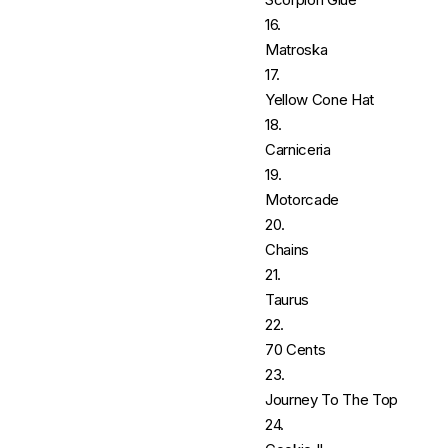
16.
Matroska
17.
Yellow Cone Hat
18.
Carniceria
19.
Motorcade
20.
Chains
21.
Taurus
22.
70 Cents
23.
Journey To The Top
24.