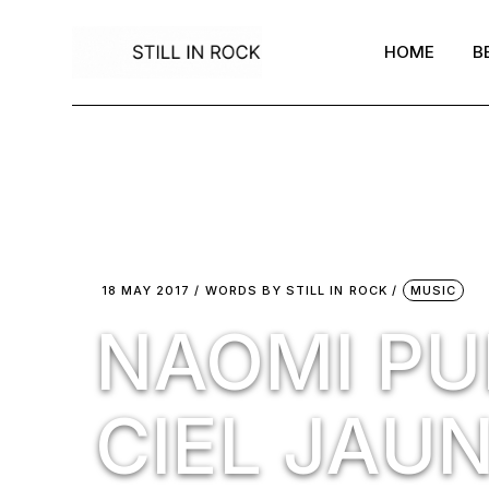
Skip
to
the
HOME
B
content
18 MAY 2017
WORDS BY
STILL IN ROCK
MUSIC
NAOMI PU
CIEL JAU