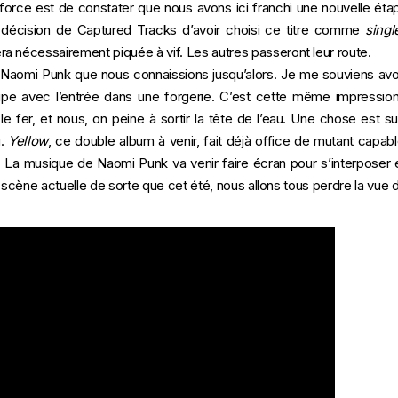
 force est de constater que nous avons ici franchi une nouvelle ét
décision de Captured Tracks d’avoir choisi ce titre comme
singl
a nécessairement piquée à vif. Les autres passeront leur route.
u Naomi Punk que nous connaissions jusqu’alors. Je me souviens avoir
pe avec l’entrée dans une forgerie. C’est cette même impression
 fer, et nous, on peine à sortir la tête de l’eau. Une chose est s
u.
Yellow
, ce double album à venir, fait déjà office de mutant capable
. La musique de Naomi Punk va venir faire écran pour s’interposer e
la scène actuelle de sorte que cet été, nous allons tous perdre la vue 