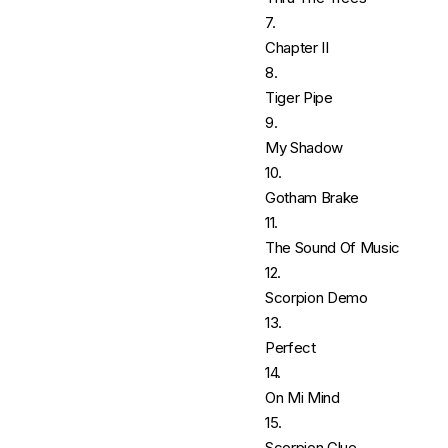
7.
Chapter II
8.
Tiger Pipe
9.
My Shadow
10.
Gotham Brake
11.
The Sound Of Music
12.
Scorpion Demo
13.
Perfect
14.
On Mi Mind
15.
Scorpion Glue