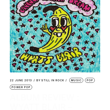
22 JUNE 2013
BY
STILL IN ROCK
MUSIC
POP
POWER POP
ALBUM REVIEW :
WYATT BLAIR –