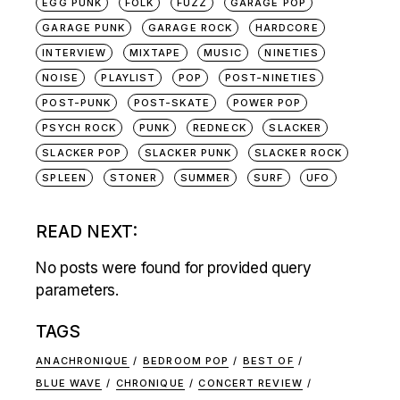
EGG PUNK
FOLK
FUZZ
GARAGE POP
GARAGE PUNK
GARAGE ROCK
HARDCORE
INTERVIEW
MIXTAPE
MUSIC
NINETIES
NOISE
PLAYLIST
POP
POST-NINETIES
POST-PUNK
POST-SKATE
POWER POP
PSYCH ROCK
PUNK
REDNECK
SLACKER
SLACKER POP
SLACKER PUNK
SLACKER ROCK
SPLEEN
STONER
SUMMER
SURF
UFO
READ NEXT:
No posts were found for provided query
parameters.
TAGS
ANACHRONIQUE
BEDROOM POP
BEST OF
BLUE WAVE
CHRONIQUE
CONCERT REVIEW