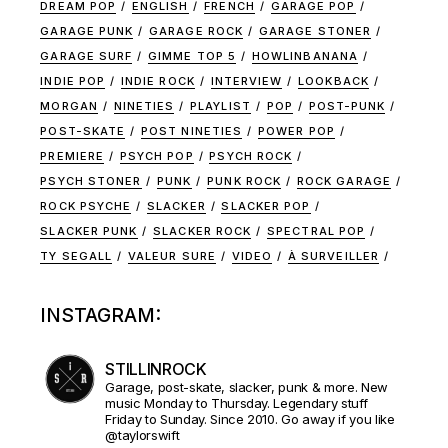
DREAM POP
ENGLISH
FRENCH
GARAGE POP
GARAGE PUNK
GARAGE ROCK
GARAGE STONER
GARAGE SURF
GIMME TOP 5
HOWLINBANANA
INDIE POP
INDIE ROCK
INTERVIEW
LOOKBACK
MORGAN
NINETIES
PLAYLIST
POP
POST-PUNK
POST-SKATE
POST NINETIES
POWER POP
PREMIERE
PSYCH POP
PSYCH ROCK
PSYCH STONER
PUNK
PUNK ROCK
ROCK GARAGE
ROCK PSYCHE
SLACKER
SLACKER POP
SLACKER PUNK
SLACKER ROCK
SPECTRAL POP
TY SEGALL
VALEUR SURE
VIDEO
À SURVEILLER
INSTAGRAM:
STILLINROCK
Garage, post-skate, slacker, punk & more. New
music Monday to Thursday. Legendary stuff
Friday to Sunday. Since 2010. Go away if you like
@taylorswift