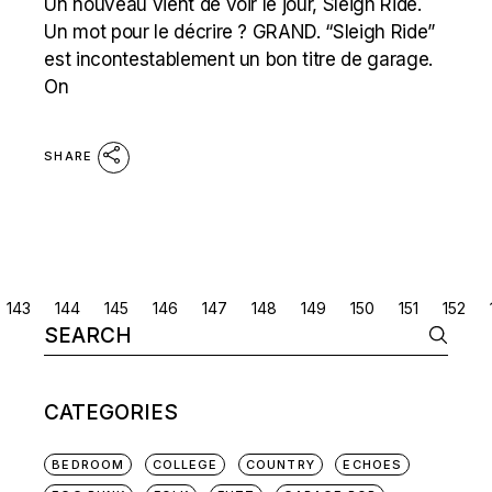
Un nouveau vient de voir le jour, Sleigh Ride.
Un mot pour le décrire ? GRAND. “Sleigh Ride”
est incontestablement un bon titre de garage.
On
SHARE
POSTS
143
144
145
146
147
148
149
150
151
152
Search
NAVIGATION
for:
CATEGORIES
BEDROOM
COLLEGE
COUNTRY
ECHOES