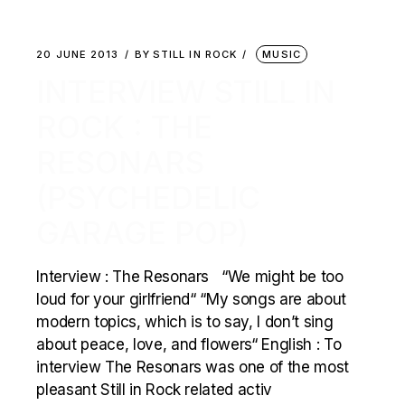
20 JUNE 2013
BY
STILL IN ROCK
MUSIC
INTERVIEW STILL IN
ROCK : THE
RESONARS
(PSYCHEDELIC
GARAGE POP)
Interview : The Resonars “We might be too
loud for your girlfriend“ “My songs are about
modern topics, which is to say, I don’t sing
about peace, love, and flowers“ English : To
interview The Resonars was one of the most
pleasant Still in Rock related activ