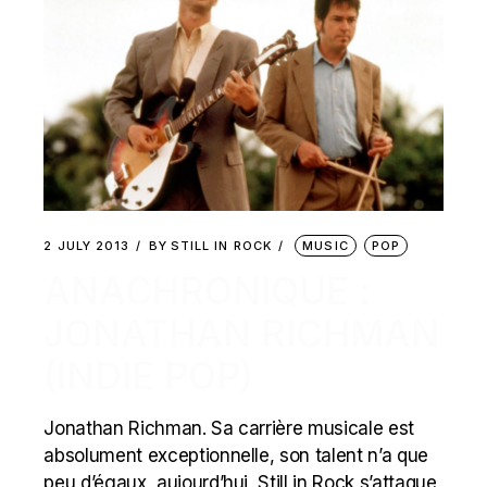
2 JULY 2013
BY
STILL IN ROCK
MUSIC
POP
ANACHRONIQUE :
JONATHAN RICHMAN
(INDIE POP)
Jonathan Richman. Sa carrière musicale est
absolument exceptionnelle, son talent n’a que
peu d’égaux, aujourd’hui, Still in Rock s’attaque