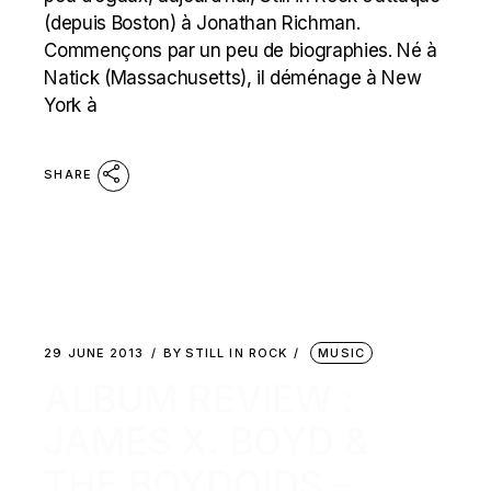
(depuis Boston) à Jonathan Richman.
Commençons par un peu de biographies. Né à
Natick (Massachusetts), il déménage à New
York à
SHARE
29 JUNE 2013
BY
STILL IN ROCK
MUSIC
ALBUM REVIEW :
JAMES X. BOYD &
THE BOYDOIDS –