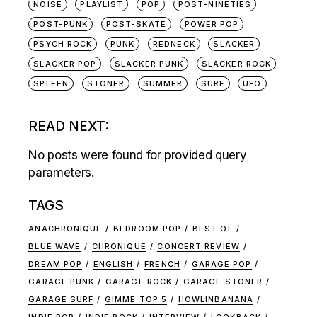
NOISE
PLAYLIST
POP
POST-NINETIES
POST-PUNK
POST-SKATE
POWER POP
PSYCH ROCK
PUNK
REDNECK
SLACKER
SLACKER POP
SLACKER PUNK
SLACKER ROCK
SPLEEN
STONER
SUMMER
SURF
UFO
READ NEXT:
No posts were found for provided query
parameters.
TAGS
ANACHRONIQUE
BEDROOM POP
BEST OF
BLUE WAVE
CHRONIQUE
CONCERT REVIEW
DREAM POP
ENGLISH
FRENCH
GARAGE POP
GARAGE PUNK
GARAGE ROCK
GARAGE STONER
GARAGE SURF
GIMME TOP 5
HOWLINBANANA
INDIE POP
INDIE ROCK
INTERVIEW
LOOKBACK