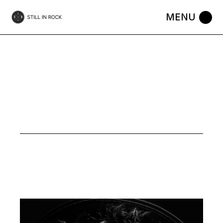
Skip
to
the
content
MUSIC