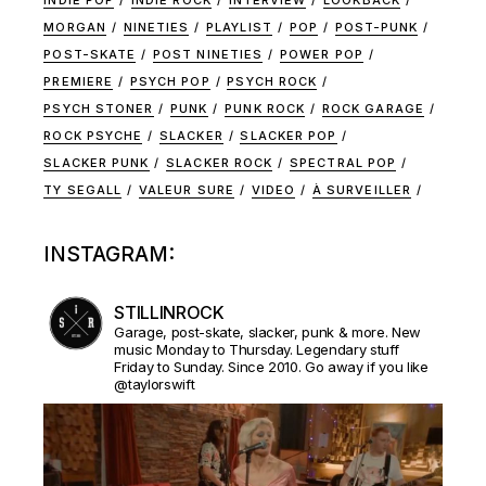
MORGAN
NINETIES
PLAYLIST
POP
POST-PUNK
POST-SKATE
POST NINETIES
POWER POP
PREMIERE
PSYCH POP
PSYCH ROCK
PSYCH STONER
PUNK
PUNK ROCK
ROCK GARAGE
ROCK PSYCHE
SLACKER
SLACKER POP
SLACKER PUNK
SLACKER ROCK
SPECTRAL POP
TY SEGALL
VALEUR SURE
VIDEO
À SURVEILLER
INSTAGRAM:
STILLINROCK
Garage, post-skate, slacker, punk & more. New
music Monday to Thursday. Legendary stuff
Friday to Sunday. Since 2010. Go away if you like
@taylorswift