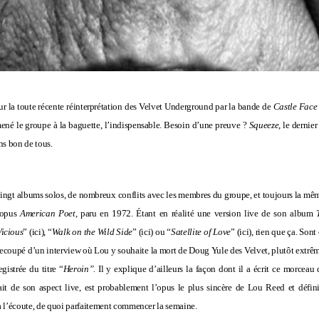
r la toute récente réinterprétation des Velvet Underground par la bande de
Castle Face
 mené le groupe à la baguette, l’indispensable. Besoin d’une preuve ?
Squeeze
, le dernie
ins bon de tous.
vingt albums solos, de nombreux conflits avec les membres du groupe, et toujours la mê
’opus
American Poet,
paru en 1972. Étant en réalité une version live de son album
Vicious
” (
ici
), “
Walk on the Wild Side
” (
ici
) ou “
Satellite of Love
” (
ici
), rien que ça. Son
ntrecoupé d’un interview où Lou y souhaite la mort de Doug Yule des Velvet, plutôt extrê
gistrée du titre “
Heroin”.
Il y explique d’ailleurs la façon dont il a écrit ce morceau
ait de son aspect live, est probablement l’opus le plus sincère de Lou Reed et défin
i à l’écoute, de quoi parfaitement commencer la semaine.