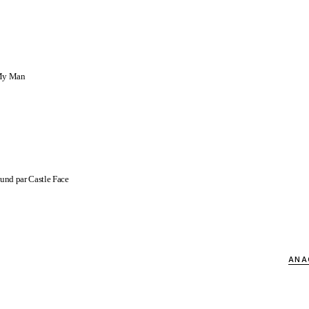
 My Man
nd par Castle Face
ANA