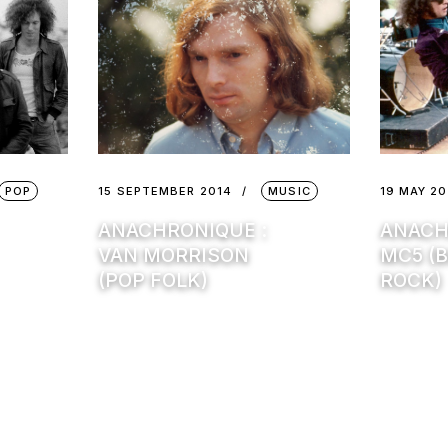
POP
15 SEPTEMBER 2014
MUSIC
19 MAY 20
ANACHRONIQUE :
ANACH
VAN MORRISON
MC5 (
(POP FOLK)
ROCK)