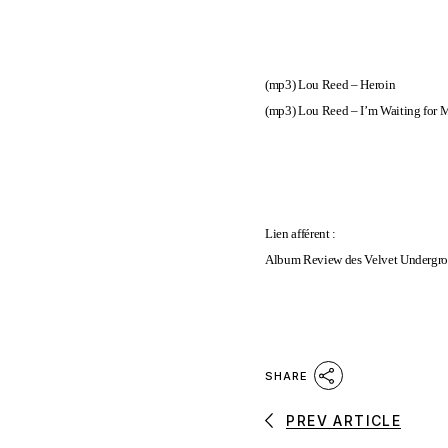
(mp3)
Lou Reed – Heroin
(mp3)
Lou Reed – I’m Waiting for
Lien afférent :
Album Review des Velvet Undergrou
SHARE
PREV ARTICLE