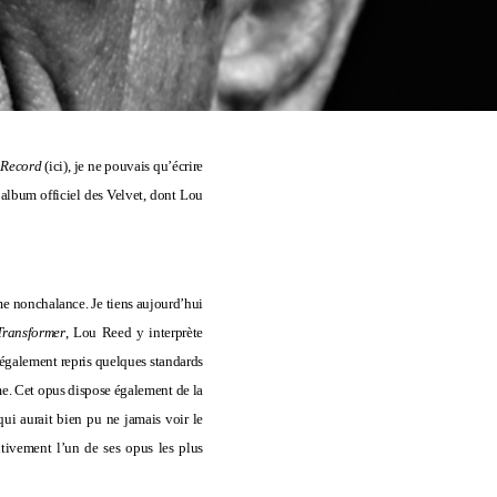
 Record
(
ici
), je ne pouvais qu’écrire
r album officiel des Velvet, dont
Lou
me nonchalance. Je tiens aujourd’hui
Transformer
, Lou Reed y interprète
t également repris quelques standards
me. Cet opus dispose également de la
 qui aurait bien pu ne jamais voir le
itivement l’un de ses opus les plus