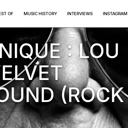
EST OF
MUSIC HISTORY
INTERVIEWS
INSTAGRAM
IC
IQUE : LOU
VELVET
OUND (ROCK