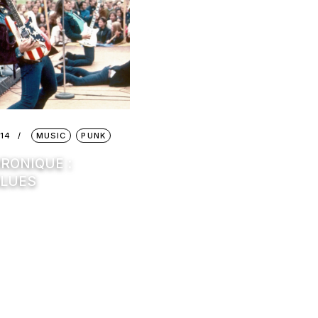
14
MUSIC
PUNK
RONIQUE :
BLUES