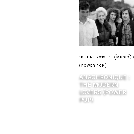
18 JUNE 2013
MUSIC
POWER POP
ANACHRONIQUE :
THE MODERN
LOVERS (POWER
POP)