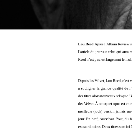
Lou Reed
. Après l’Album Review su
l’article du jour sur celui qui aura
Reed
n’est pas, est largement le mo
Depuis les Velvet, Lou Reed, c’est 
à souligner la grande qualité de l
des titres alors nouveaux tels que “
des Velvet. À noter, cet opus est e
meilleure (rock) version jamais enre
jour. En bref,
American Poet
, du f
extraordinaires. Deux titres sont ic