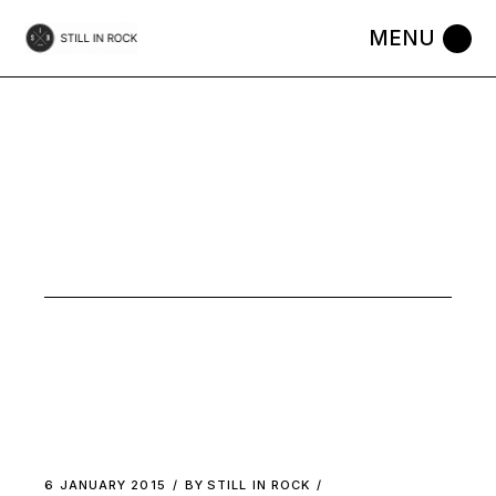
Skip
to
the
content
MUSIC
6 JANUARY 2015
BY
STILL IN ROCK