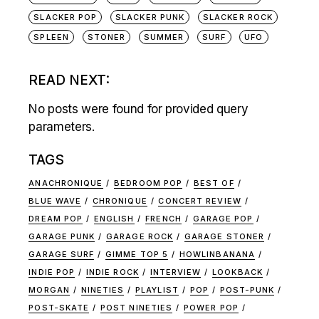
SLACKER POP
SLACKER PUNK
SLACKER ROCK
SPLEEN
STONER
SUMMER
SURF
UFO
READ NEXT:
No posts were found for provided query
parameters.
TAGS
ANACHRONIQUE
BEDROOM POP
BEST OF
BLUE WAVE
CHRONIQUE
CONCERT REVIEW
DREAM POP
ENGLISH
FRENCH
GARAGE POP
GARAGE PUNK
GARAGE ROCK
GARAGE STONER
GARAGE SURF
GIMME TOP 5
HOWLINBANANA
INDIE POP
INDIE ROCK
INTERVIEW
LOOKBACK
MORGAN
NINETIES
PLAYLIST
POP
POST-PUNK
POST-SKATE
POST NINETIES
POWER POP