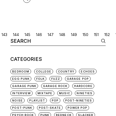
POSTS
143
144
145
146
147
148
149
150
151
152
Search
NAVIGATION
for:
CATEGORIES
BEDROOM
COLLEGE
COUNTRY
ECHOES
EGG PUNK
FOLK
FUZZ
GARAGE POP
GARAGE PUNK
GARAGE ROCK
HARDCORE
INTERVIEW
MIXTAPE
MUSIC
NINETIES
NOISE
PLAYLIST
POP
POST-NINETIES
POST-PUNK
POST-SKATE
POWER POP
PSYCH ROCK
PUNK
REDNECK
SLACKER