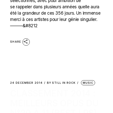
sélectionnés, avec pour ambition de
se rappeler dans plusieurs années quelle aura
été la grandeur de ces 356 jours. Un immense
merci à ces artistes pour leur génie singulier.
———&#8212
SHARE
24 DECEMBER 2014
BY
STILL IN ROCK
MUSIC
CLASSEMENT 2014 :
MEILLEURS OPUS DU
N°20 À 11 (BEST LPS)