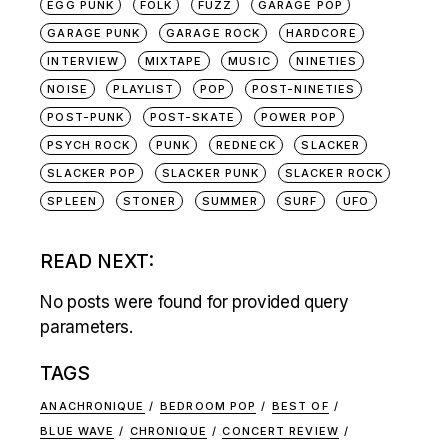
EGG PUNK
FOLK
FUZZ
GARAGE POP
GARAGE PUNK
GARAGE ROCK
HARDCORE
INTERVIEW
MIXTAPE
MUSIC
NINETIES
NOISE
PLAYLIST
POP
POST-NINETIES
POST-PUNK
POST-SKATE
POWER POP
PSYCH ROCK
PUNK
REDNECK
SLACKER
SLACKER POP
SLACKER PUNK
SLACKER ROCK
SPLEEN
STONER
SUMMER
SURF
UFO
READ NEXT:
No posts were found for provided query
parameters.
TAGS
ANACHRONIQUE
BEDROOM POP
BEST OF
BLUE WAVE
CHRONIQUE
CONCERT REVIEW