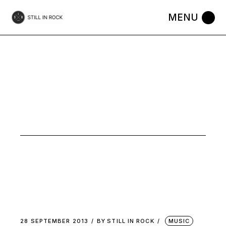
Skip
to
the
content
MUSIC
28 SEPTEMBER 2013
BY
STILL IN ROCK
MUSIC