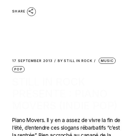
SHARE
17 SEPTEMBER 2013
BY
STILL IN ROCK
MUSIC
POP
STILL IN ROCK
PRÉSENTE : PIANO
MOVERS (INDIE POP)
Piano Movers. Il y en a assez de vivre la fin de
l’été, d’entendre ces slogans rébarbatifs “c’est
la rentrée”. Bien accroché au canapé de la