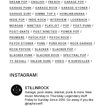
DREAM POP
ENGLISH
FRENCH
GARAGE POP
GARAGE PUNK
GARAGE ROCK
GARAGE STONER
GARAGE SURF
GIMME TOP 5
HOWLINBANANA
INDIE POP
INDIE ROCK
INTERVIEW
LOOKBACK
MORGAN
NINETIES
PLAYLIST
POP
POST-PUNK
POST-SKATE
POST NINETIES
POWER POP
PREMIERE
PSYCH POP
PSYCH ROCK
PSYCH STONER
PUNK
PUNK ROCK
ROCK GARAGE
ROCK PSYCHE
SLACKER
SLACKER POP
SLACKER PUNK
SLACKER ROCK
SPECTRAL POP
TY SEGALL
VALEUR SURE
VIDEO
À SURVEILLER
INSTAGRAM:
STILLINROCK
Garage, post-skate, slacker, punk & more. New
music Monday to Thursday. Legendary stuff
Friday to Sunday. Since 2010. Go away if you like
@taylorswift