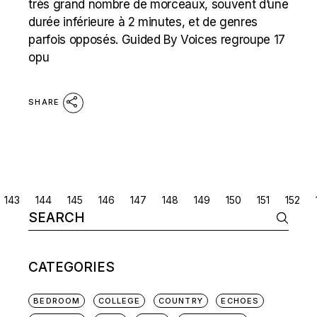
très grand nombre de morceaux, souvent d’une
durée inférieure à 2 minutes, et de genres
parfois opposés. Guided By Voices regroupe 17
opu
SHARE
POSTS
143
144
145
146
147
148
149
150
151
152
Search
NAVIGATION
for:
CATEGORIES
BEDROOM
COLLEGE
COUNTRY
ECHOES