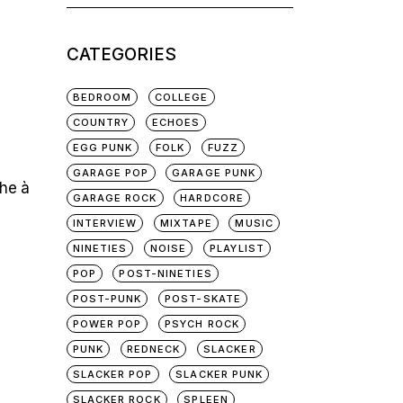
for:
CATEGORIES
BEDROOM
COLLEGE
COUNTRY
ECHOES
EGG PUNK
FOLK
FUZZ
GARAGE POP
GARAGE PUNK
che à
GARAGE ROCK
HARDCORE
INTERVIEW
MIXTAPE
MUSIC
NINETIES
NOISE
PLAYLIST
POP
POST-NINETIES
POST-PUNK
POST-SKATE
POWER POP
PSYCH ROCK
PUNK
REDNECK
SLACKER
SLACKER POP
SLACKER PUNK
SLACKER ROCK
SPLEEN