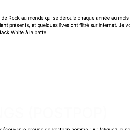
ls de Rock au monde qui se déroule chaque année au mois
ent présents, et quelques lives ont filtré sur internet. Je v
 Jack White à la batte
NGS (POSTPOP)
 découvrir le groupe de Postpop nommé ” jj ” (cliquez ici p