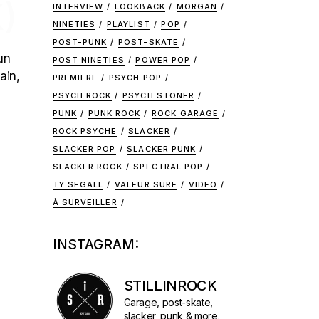
)
INTERVIEW
LOOKBACK
MORGAN
NINETIES
PLAYLIST
POP
POST-PUNK
POST-SKATE
un
POST NINETIES
POWER POP
ain,
PREMIERE
PSYCH POP
PSYCH ROCK
PSYCH STONER
PUNK
PUNK ROCK
ROCK GARAGE
ROCK PSYCHE
SLACKER
SLACKER POP
SLACKER PUNK
SLACKER ROCK
SPECTRAL POP
TY SEGALL
VALEUR SURE
VIDEO
À SURVEILLER
INSTAGRAM:
STILLINROCK
Garage, post-skate,
slacker, punk & more.