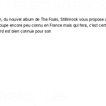
T I (ELECTRO ROCK
ain, du nouvel album de The Foals, Stillinrock vous propose 
roupe encore peu connu en France mais qui fera, c’est cert
ford est bien connue pour son
KEND : LES