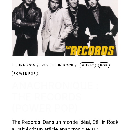
8 JUNE 2015
BY
STILL IN ROCK
MUSIC
POP
POWER POP
ANACHRONIQUE :
THE RECORDS
(POWER POP)
The Records. Dans un monde idéal, Still in Rock
aurait écrit un article anachronique sur