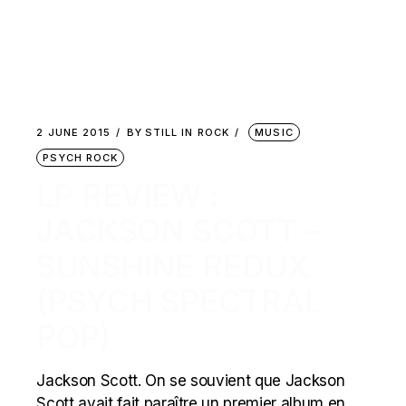
2 JUNE 2015
BY
STILL IN ROCK
MUSIC
PSYCH ROCK
LP REVIEW :
JACKSON SCOTT –
SUNSHINE REDUX
(PSYCH SPECTRAL
POP)
Jackson Scott. On se souvient que Jackson
Scott avait fait paraître un premier album en