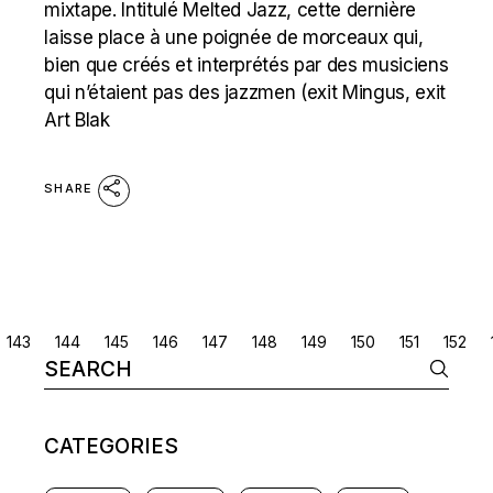
mixtape. Intitulé Melted Jazz, cette dernière
laisse place à une poignée de morceaux qui,
bien que créés et interprétés par des musiciens
qui n’étaient pas des jazzmen (exit Mingus, exit
Art Blak
SHARE
POSTS
143
144
145
146
147
148
149
150
151
152
Search
NAVIGATION
for:
CATEGORIES