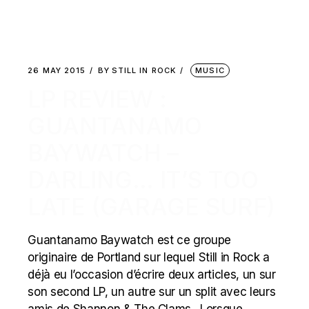
26 MAY 2015
BY
STILL IN ROCK
MUSIC
LP REVIEW :
GUANTANAMO
BAYWATCH –
DARLING… IT’S TOO
LATE (GARAGE SURF)
Guantanamo Baywatch est ce groupe
originaire de Portland sur lequel Still in Rock a
déjà eu l’occasion d’écrire deux articles, un sur
son second LP, un autre sur un split avec leurs
amis de Shannon & The Clams. Lorsque