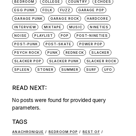
BEDROOM
COLLEGE
COUNTRY
ECHOES
EGG PUNK
FOLK
FUZZ
GARAGE POP
GARAGE PUNK
GARAGE ROCK
HARDCORE
INTERVIEW
MIXTAPE
MUSIC
NINETIES
NOISE
PLAYLIST
POP
POST-NINETIES
POST-PUNK
POST-SKATE
POWER POP
PSYCH ROCK
PUNK
REDNECK
SLACKER
SLACKER POP
SLACKER PUNK
SLACKER ROCK
SPLEEN
STONER
SUMMER
SURF
UFO
READ NEXT:
No posts were found for provided query
parameters.
TAGS
ANACHRONIQUE
BEDROOM POP
BEST OF