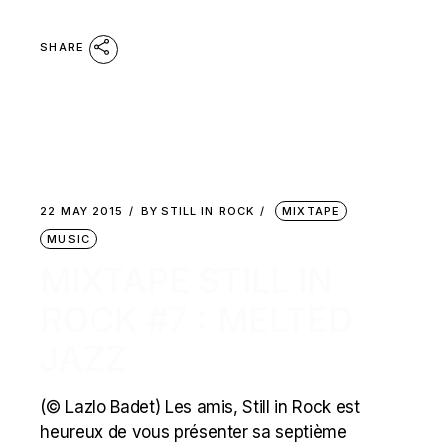
SHARE
22 MAY 2015
BY
STILL IN ROCK
MIXTAPE
MUSIC
MIXTAPE STILL IN
ROCK #7 : MELTED
JAZZ
(© Lazlo Badet) Les amis, Still in Rock est
heureux de vous présenter sa septième