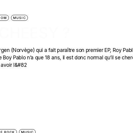
OOM
MUSIC
 CHEESY ?
ergen (Norvège) qui a fait paraître son premier EP, Roy Pabl
ue Boy Pablo n’a que 18 ans, il est donc normal qu’il se che
 avoir l&#82
E ROCK
MUSIC