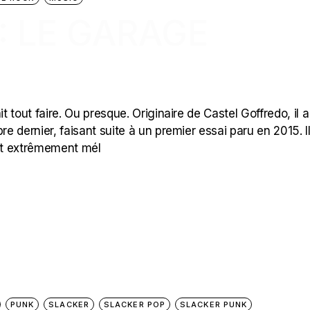
 : LE GARAGE
t tout faire. Ou presque. Originaire de Castel Goffredo, il a 
 dernier, faisant suite à un premier essai paru en 2015. Il
utôt extrêmement mél
PUNK
SLACKER
SLACKER POP
SLACKER PUNK