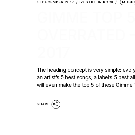
13 DECEMBER 2017
BY
STILL IN ROCK
MUSIC
GIMME TOP 5
OVERRATED –
2017
The heading concept is very simple: every 
an artist’s 5 best songs, a label’s 5 best
will even make the top 5 of these Gimme T
SHARE