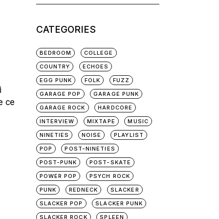
for:
CATEGORIES
BEDROOM
COLLEGE
COUNTRY
ECHOES
EGG PUNK
FOLK
FUZZ
i
GARAGE POP
GARAGE PUNK
e ce
GARAGE ROCK
HARDCORE
INTERVIEW
MIXTAPE
MUSIC
NINETIES
NOISE
PLAYLIST
POP
POST-NINETIES
POST-PUNK
POST-SKATE
POWER POP
PSYCH ROCK
PUNK
REDNECK
SLACKER
SLACKER POP
SLACKER PUNK
SLACKER ROCK
SPLEEN