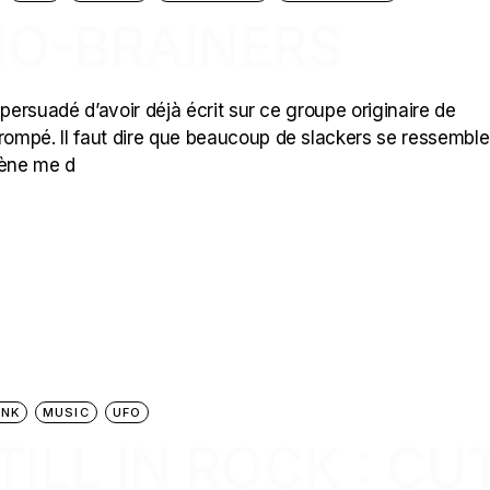
NO-BRAINERS
s persuadé d’avoir déjà écrit sur ce groupe originaire de
trompé. Il faut dire que beaucoup de slackers se ressemble
cène me d
UNK
MUSIC
UFO
ILL IN ROCK : CU