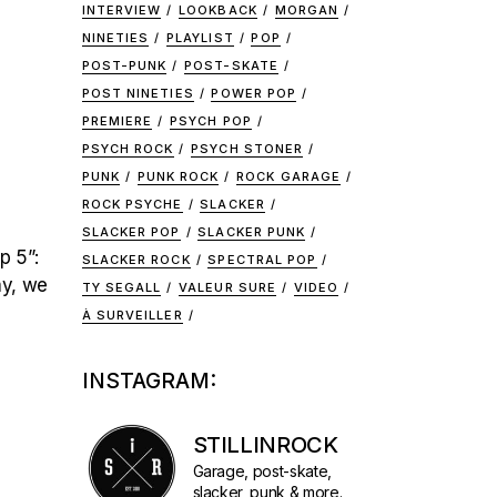
INTERVIEW
LOOKBACK
MORGAN
NINETIES
PLAYLIST
POP
POST-PUNK
POST-SKATE
POST NINETIES
POWER POP
PREMIERE
PSYCH POP
PSYCH ROCK
PSYCH STONER
PUNK
PUNK ROCK
ROCK GARAGE
ROCK PSYCHE
SLACKER
SLACKER POP
SLACKER PUNK
p 5”:
SLACKER ROCK
SPECTRAL POP
ay, we
TY SEGALL
VALEUR SURE
VIDEO
À SURVEILLER
INSTAGRAM:
STILLINROCK
Garage, post-skate,
slacker, punk & more.