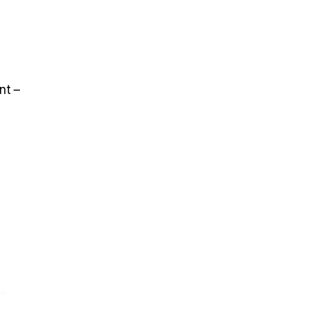
nt –
T