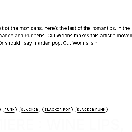
st of the mohicans, here’s the last of the romantics. In the
sonance and Rubbens, Cut Worms makes this artistic move
Or should I say martian pop. Cut Worms is n
PUNK
SLACKER
SLACKER POP
SLACKER PUNK
ERE : WINE LIPS,