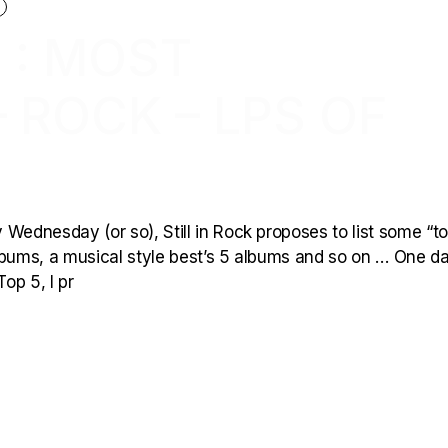
 : MOST
 ROCK – LPS OF
Wednesday (or so), Still in Rock proposes to list some “to
 albums, a musical style best’s 5 albums and so on … One d
op 5, I pr