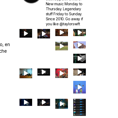
New music Monday to
Thursday. Legendary
stuff Friday to Sunday.
Since 2010. Go away if
you like @taylorswift
o, en
rche