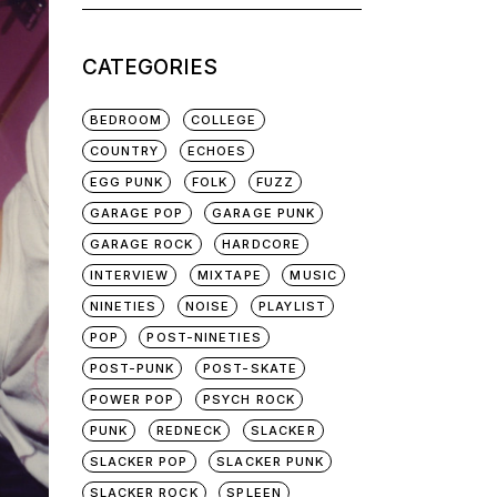
for:
CATEGORIES
BEDROOM
COLLEGE
COUNTRY
ECHOES
EGG PUNK
FOLK
FUZZ
GARAGE POP
GARAGE PUNK
GARAGE ROCK
HARDCORE
INTERVIEW
MIXTAPE
MUSIC
NINETIES
NOISE
PLAYLIST
POP
POST-NINETIES
POST-PUNK
POST-SKATE
POWER POP
PSYCH ROCK
PUNK
REDNECK
SLACKER
SLACKER POP
SLACKER PUNK
SLACKER ROCK
SPLEEN