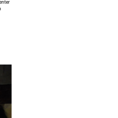
enter
n