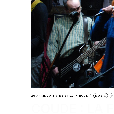
26 APRIL 2018
BY
STILL IN ROCK
MUSIC
N
COUDE : LA 