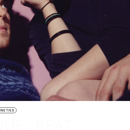
INETIES
UE : BEAT