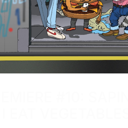
MIERE #10: SAPI
 I EAT VEGETABLE