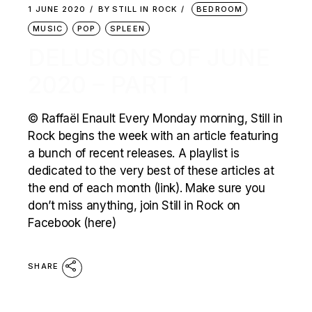
1 JUNE 2020
BY
STILL IN ROCK
BEDROOM
MUSIC
POP
SPLEEN
DELUSIONS OF JUNE
2020 – PART 1
© Raffaël Enault Every Monday morning, Still in
Rock begins the week with an article featuring
a bunch of recent releases. A playlist is
dedicated to the very best of these articles at
the end of each month (link). Make sure you
don’t miss anything, join Still in Rock on
Facebook (here)
SHARE