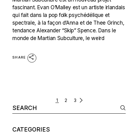
fascinant. Evan O’Malley est un artiste irlandais
qui fait dans la pop folk psychédélique et
spectrale, à la façon d’Anna et de Thee Grinch,
tendance Alexander “Skip” Spence. Dans le
monde de Martian Subculture, le weird
SHARE
POSTS
1
2
3
Search
NAVIGATION
for:
CATEGORIES