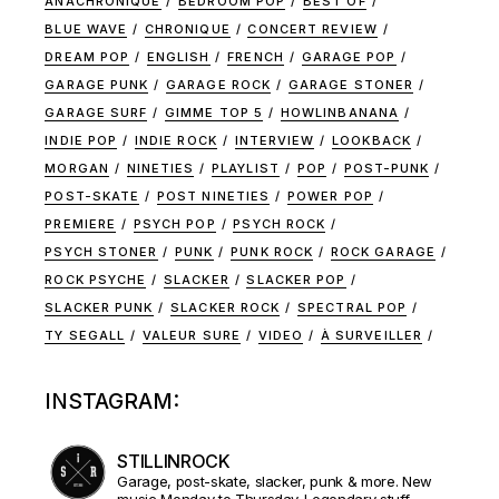
ANACHRONIQUE
BEDROOM POP
BEST OF
BLUE WAVE
CHRONIQUE
CONCERT REVIEW
DREAM POP
ENGLISH
FRENCH
GARAGE POP
GARAGE PUNK
GARAGE ROCK
GARAGE STONER
GARAGE SURF
GIMME TOP 5
HOWLINBANANA
INDIE POP
INDIE ROCK
INTERVIEW
LOOKBACK
MORGAN
NINETIES
PLAYLIST
POP
POST-PUNK
POST-SKATE
POST NINETIES
POWER POP
PREMIERE
PSYCH POP
PSYCH ROCK
PSYCH STONER
PUNK
PUNK ROCK
ROCK GARAGE
ROCK PSYCHE
SLACKER
SLACKER POP
SLACKER PUNK
SLACKER ROCK
SPECTRAL POP
TY SEGALL
VALEUR SURE
VIDEO
À SURVEILLER
INSTAGRAM:
STILLINROCK
Garage, post-skate, slacker, punk & more. New
music Monday to Thursday. Legendary stuff