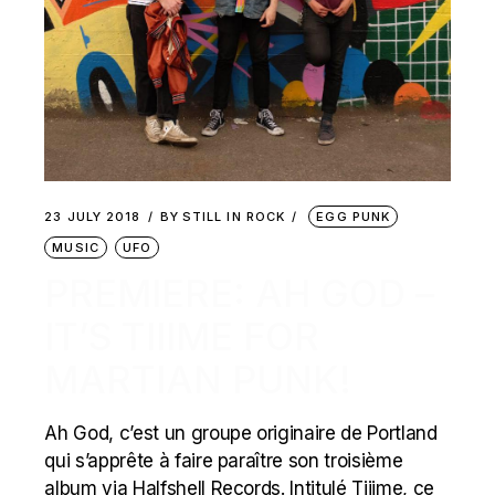
23 JULY 2018
BY
STILL IN ROCK
EGG PUNK
MUSIC
UFO
PREMIERE: AH GOD –
IT’S TIIIME FOR
MARTIAN PUNK!
Ah God, c’est un groupe originaire de Portland
qui s’apprête à faire paraître son troisième
album via Halfshell Records. Intitulé Tiiime, ce