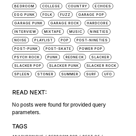
BEDROOM
COLLEGE
COUNTRY
ECHOES
EGG PUNK
FOLK
FUZZ
GARAGE POP
GARAGE PUNK
GARAGE ROCK
HARDCORE
INTERVIEW
MIXTAPE
MUSIC
NINETIES
NOISE
PLAYLIST
POP
POST-NINETIES
POST-PUNK
POST-SKATE
POWER POP
PSYCH ROCK
PUNK
REDNECK
SLACKER
SLACKER POP
SLACKER PUNK
SLACKER ROCK
SPLEEN
STONER
SUMMER
SURF
UFO
READ NEXT:
No posts were found for provided query
parameters.
TAGS