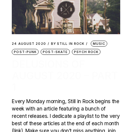
24 AUGUST 2020
BY
STILL IN ROCK
MUSIC
POST-PUNK
POST-SKATE
PSYCH ROCK
DELUSIONS OF
AUGUST 2020 – PART
1
Every Monday morning, Still in Rock begins the
week with an article featuring a bunch of
recent releases. I dedicate a playlist to the very
best of these articles at the end of each month
(link). Make sure you don’t miss anything, join