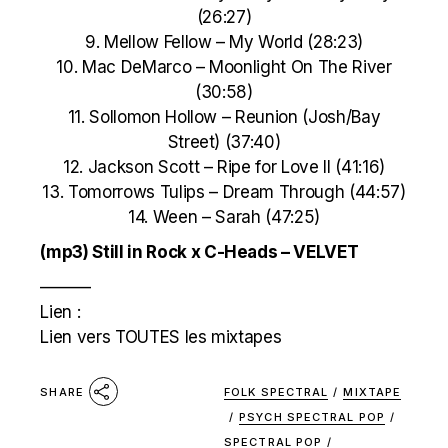
(26:27)
9. Mellow Fellow – My World (28:23)
10. Mac DeMarco – Moonlight On The River
(30:58)
11. Sollomon Hollow – Reunion (Josh/Bay
Street) (37:40)
12. Jackson Scott – Ripe for Love II (41:16)
13. Tomorrows Tulips – Dream Through (44:57)
14. Ween – Sarah (47:25)
(mp3)
Still in Rock x C-Heads – VELVET
———
Lien :
Lien vers TOUTES les mixtapes
FOLK SPECTRAL
/
MIXTAPE
SHARE
/
PSYCH SPECTRAL POP
/
SPECTRAL POP
/