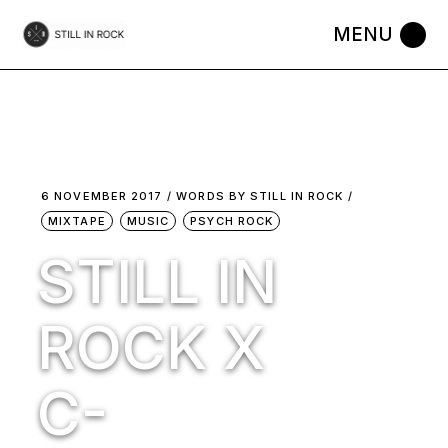
Skip
to
the
content
6 NOVEMBER 2017
WORDS BY
STILL IN ROCK
MIXTAPE
MUSIC
PSYCH ROCK
STILL IN
ROCK X
C-