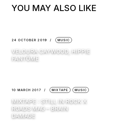
YOU MAY ALSO LIKE
24 OCTOBER 2019
MUSIC
VELOURA CAYWOOD, HIPPIE
FANTÔME
10 MARCH 2017
MIXTAPE
MUSIC
MIXTAPE : STILL IN ROCK X
ROADS MAG – BRAIN
DAMAGE