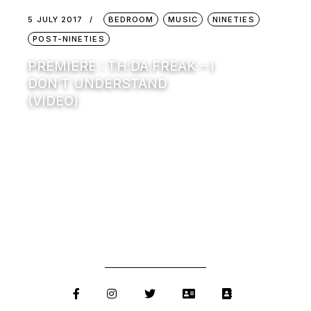
5 JULY 2017
BEDROOM
MUSIC
NINETIES
POST-NINETIES
PREMIERE : TH DA FREAK – I
DON’T UNDERSTAND
(VIDEO)