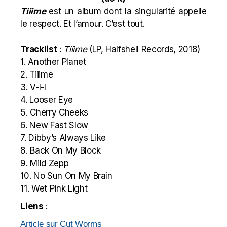
Tiiime
est un album dont la singularité appelle
le respect. Et l’amour. C’est tout.
Tracklist
:
Tiiime
(LP, Halfshell Records, 2018)
1. Another Planet
2. Tiiime
3. V-I-I
4. Looser Eye
5. Cherry Cheeks
6. New Fast Slow
7. Dibby’s Always Like
8. Back On My Block
9. Mild Zepp
10. No Sun On My Brain
11. Wet Pink Light
Liens
:
Article sur Cut Worms