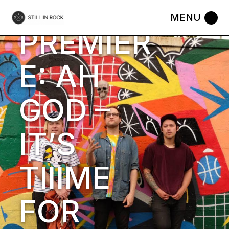
Skip
to
EGG PUNK
MUSIC
UFO
the
PREMIER
content
E: AH
GOD –
IT’S
TIIIME
FOR