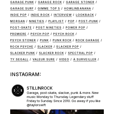
GARAGE PUNK
GARAGE ROCK
GARAGE STONER
GARAGE SURF
GIMME TOP 5
HOWLINBANANA
INDIE POP
INDIE ROCK
INTERVIEW
LOOKBACK
MORGAN
NINETIES
PLAYLIST
POP
POST-PUNK
POST-SKATE
POST NINETIES
POWER POP
PREMIERE
PSYCH POP
PSYCH ROCK
PSYCH STONER
PUNK
PUNK ROCK
ROCK GARAGE
ROCK PSYCHE
SLACKER
SLACKER POP
SLACKER PUNK
SLACKER ROCK
SPECTRAL POP
TY SEGALL
VALEUR SURE
VIDEO
À SURVEILLER
INSTAGRAM:
STILLINROCK
Garage, post-skate, slacker, punk & more. New
music Monday to Thursday. Legendary stuff
Friday to Sunday. Since 2010. Go away if you like
@taylorswift