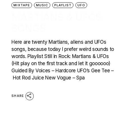
MIXTAPE
MUSIC
PLAYLIST
UFO
MARTIANS & UFOS
SONGS
Here are twenty Martians, aliens and UFOs
songs, because today I prefer weird sounds to
words. Playlist Still in Rock: Martians & UFOs
(Hit play on the first track and let it goooooo)
Guided By Voices – Hardcore UFO’s Gee Tee –
Hot Rod Juice New Vogue – Spa
SHARE