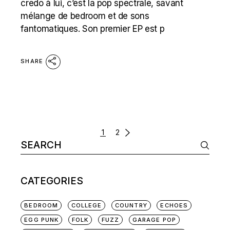
credo à lui, c’est la pop spectrale, savant
mélange de bedroom et de sons
fantomatiques. Son premier EP est p
SHARE
POSTS
1
2
Search
NAVIGATION
for:
CATEGORIES
BEDROOM
COLLEGE
COUNTRY
ECHOES
EGG PUNK
FOLK
FUZZ
GARAGE POP