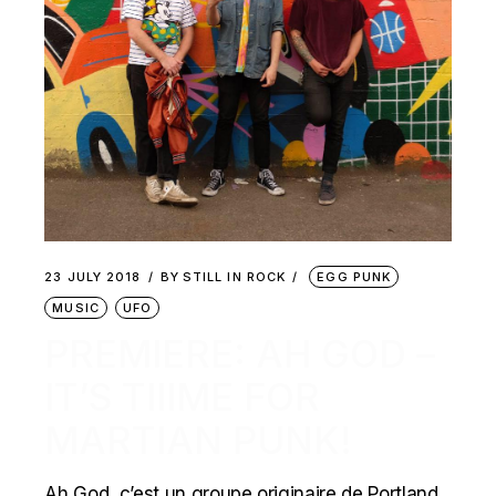
23 JULY 2018
BY
STILL IN ROCK
EGG PUNK
MUSIC
UFO
PREMIERE: AH GOD –
IT’S TIIIME FOR
MARTIAN PUNK!
Ah God, c’est un groupe originaire de Portland