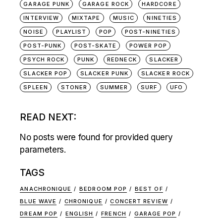
GARAGE PUNK
GARAGE ROCK
HARDCORE
INTERVIEW
MIXTAPE
MUSIC
NINETIES
NOISE
PLAYLIST
POP
POST-NINETIES
POST-PUNK
POST-SKATE
POWER POP
PSYCH ROCK
PUNK
REDNECK
SLACKER
SLACKER POP
SLACKER PUNK
SLACKER ROCK
SPLEEN
STONER
SUMMER
SURF
UFO
READ NEXT:
No posts were found for provided query
parameters.
TAGS
ANACHRONIQUE
BEDROOM POP
BEST OF
BLUE WAVE
CHRONIQUE
CONCERT REVIEW
DREAM POP
ENGLISH
FRENCH
GARAGE POP