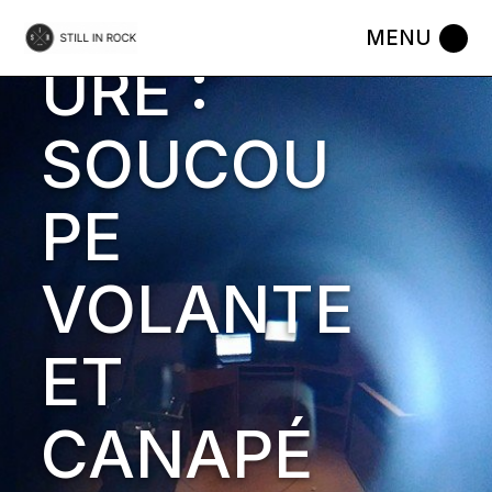
SUBCULT
Skip
to
the
URE :
content
SOUCOU
PE
VOLANTE
ET
CANAPÉ