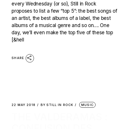
every Wednesday (or so), Still in Rock
proposes to list a few “top 5”: the best songs of
an artist, the best albums of a label, the best
albums of a musical genre and so on…. One
day, we’ll even make the top five of these top
[&hell
SHARE
22 MAY 2018
BY
STILL IN ROCK
MUSIC
THE VALDERAMAS :
CONFUSION DES