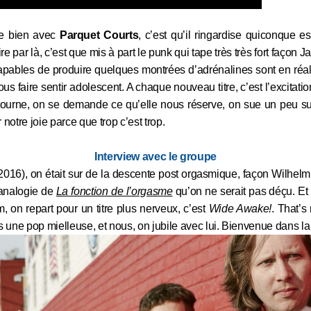
de bien avec
Parquet Courts
, c’est qu’il ringardise quiconque 
 par là, c’est que mis à part le punk qui tape très très fort façon 
capables de produire quelques montrées d’adrénalines sont en réal
ous faire sentir adolescent. A chaque nouveau titre, c’est l’excitat
ourne, on se demande ce qu’elle nous réserve, on sue un peu sur
 notre joie parce que trop c’est trop.
Interview avec le groupe
2016), on était sur de la descente post orgasmique, façon Wilhel
 analogie de
La fonction de l’orgasme
qu’on ne serait pas déçu. Et 
on repart pour un titre plus nerveux, c’est
Wide Awake!
. That’s
s une pop mielleuse, et nous, on jubile avec lui. Bienvenue dans l