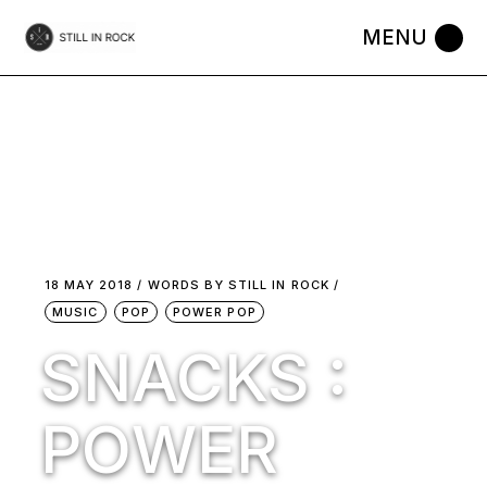
Skip
to
the
content
18 MAY 2018
WORDS BY
STILL IN ROCK
MUSIC
POP
POWER POP
SNACKS :
POWER