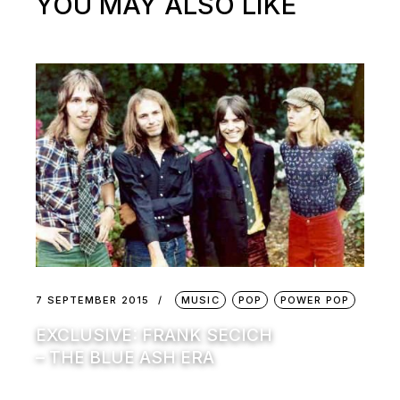
YOU MAY ALSO LIKE
7 SEPTEMBER 2015
MUSIC
POP
POWER POP
EXCLUSIVE: FRANK SECICH
– THE BLUE ASH ERA