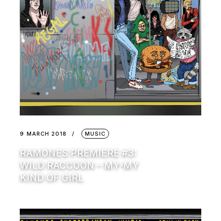
9 MARCH 2018
MUSIC
RAMONES PREMIERE #3:
WILD RACCOON – MY-MY
KIND OF GIRL