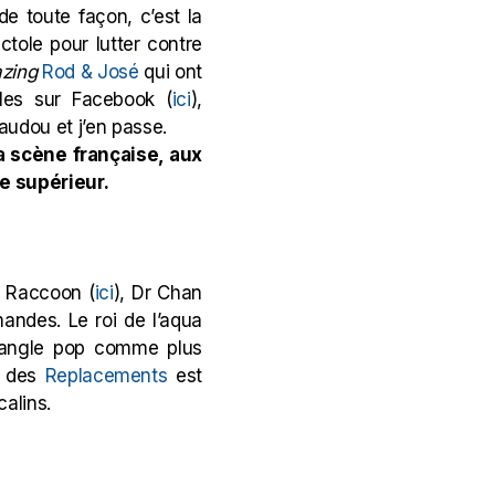
de toute façon, c’est la
actole pour lutter contre
zing
Rod & José
qui ont
-les sur Facebook (
ici
),
audou et j’en passe.
 scène française, aux
re supérieur
.
d Raccoon (
ici
), Dr Chan
ndes. Le roi de l’aqua
e jangle pop comme plus
e des
Replacements
est
calins.