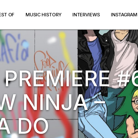
EST OF
MUSIC HISTORY
INTERVIEWS
INSTAGRAM
PREMIERE #6
 NINJA –
A DO