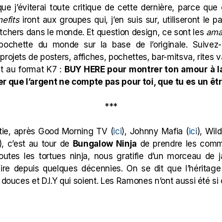
que j’éviterai toute critique de cette dernière, parce que 
efits
iront aux groupes qui, j’en suis sur, utiliseront le p
tchers dans le monde. Et question design, ce sont l
es
ama
 pochette du monde sur la base de l’originale. Suivez
rojets de posters, affiches, pochettes, bar-mitsva, rites v
 et au format K7 :
BUY HERE pour montrer ton amour à la
 que l’argent ne compte pas pour toi, que tu es un êt
***
rtie, après Good Morning TV (
ici
), Johnny Mafia (
ici
), Wil
), c’est au tour de
Bungalow Ninja
de prendre les comma
toutes les tortues ninja, nous gratifie d’un morceau d
ire depuis quelques décennies. On se dit que l’héritag
 douces et D.I.Y qui soient. Les Ramones n’ont aussi été si 