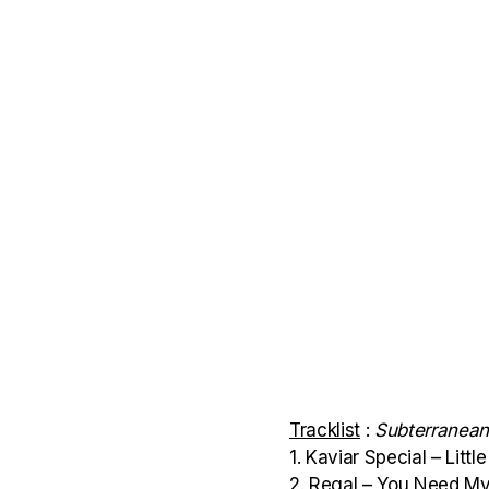
Tracklist
:
Subterranean 
1. Kaviar Special – Little
2. Regal – You Need M