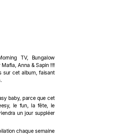
Morning TV,
Bungalow
 Mafia, A
nna &
Sapin !!!!
s sur cet album, faisant
n.
asy baby, parce que cet
sy, le fun, la fête, le
 viendra un jour suppléer
mpilation chaque semaine