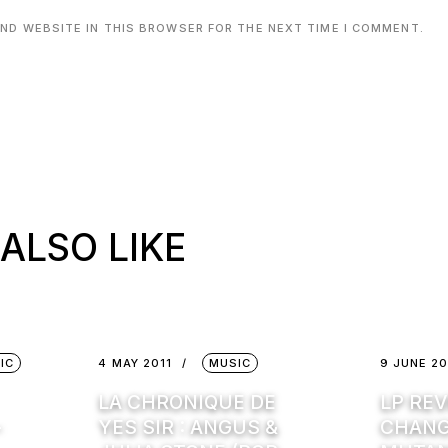
AND WEBSITE IN THIS BROWSER FOR THE NEXT TIME I COMMENT.
ALSO LIKE
IC
4 MAY 2011
MUSIC
9 JUNE 2
LA CHRONIQUE DE
LP REV
–
YES SIR : ANGUS &
CHANG