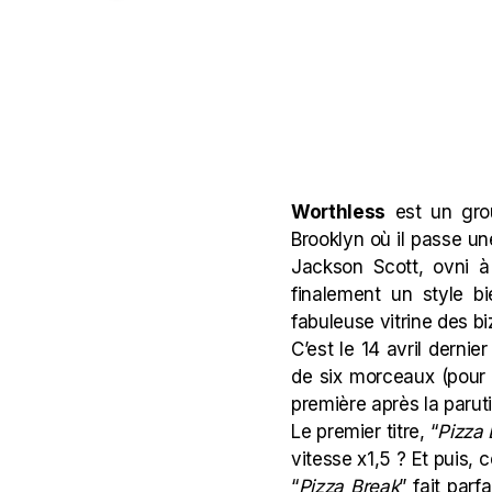
Worthless
est un grou
Brooklyn où il passe un
Jackson Scott
, ovni 
finalement un style b
fabuleuse vitrine des bi
C’est le 14 avril dernie
de six morceaux (pour 
première après la parut
Le premier titre, “
Pizza 
vitesse x1,5 ? Et puis,
“
Pizza Break
” fait par