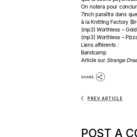
On notera pour conclur
7inch paraîtra dans qu
à la Knitting Factory (
(mp3)
Worthless – Gold
(mp3)
Worthless – Pizz
Liens afférents :
Bandcamp
Article sur
Strange Dr
SHARE
PREV ARTICLE
POST A 