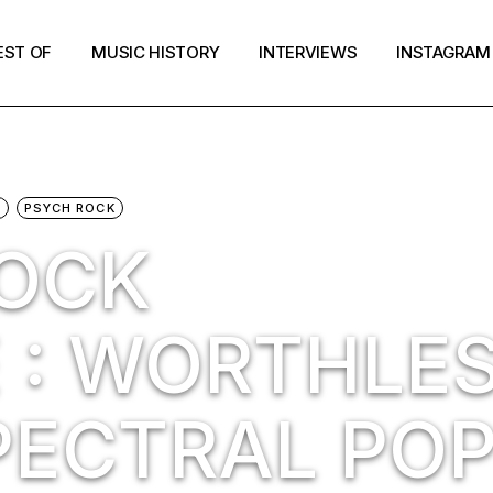
EST OF
MUSIC HISTORY
INTERVIEWS
INSTAGRAM
C
PSYCH ROCK
ROCK
 : WORTHLE
PECTRAL POP