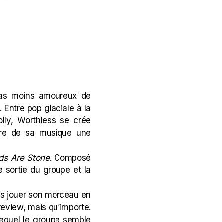
 pas moins amoureux de
 Entre pop glaciale à la
lly
, Worthless se crée
aire de sa musique une
nds Are Stone
. Composé
me sortie du groupe et la
pas jouer son morceau en
review, mais qu’importe.
 lequel le groupe semble