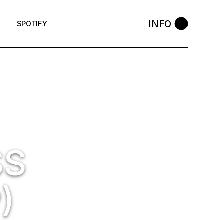
INFO
SPOTIFY
SS
)