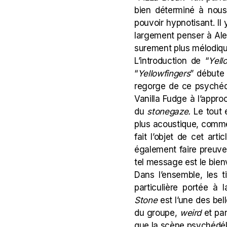
bien déterminé à nous
pouvoir hypnotisant. I
largement penser à Ale
surement plus mélodiq
L’introduction de “
Yell
“
Yellowfingers
” débute 
regorge de ce psychéd
Vanilla Fudge
à l’appro
du
stonegaze
.
Le tout 
plus acoustique, comm
fait l’objet de cet art
également faire preuve 
tel message est le bie
Dans l’ensemble, les t
particulière portée à
Stone
est l’une des be
du groupe,
weird
et pa
que la scène psychédél