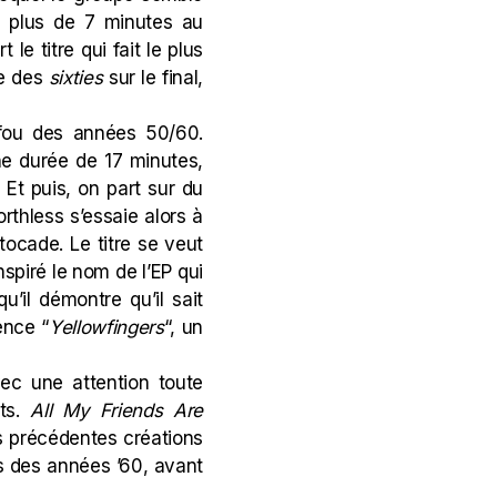
e plus de 7 minutes au
t le titre qui fait le plus
ue des
sixties
sur le final,
 fou des années 50/60.
une durée de 17 minutes,
 Et puis, on part sur du
orthless s’essaie alors à
stocade. Le titre se veut
nspiré le nom de l’EP qui
u’il démontre qu’il sait
ence “
Yellowfingers
“, un
vec une attention toute
nts.
All My Friends Are
es précédentes créations
ts des années ’60, avant