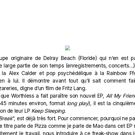
pe originaire de Delray Beach (Floride) qui n’en est
e large partie de son temps (enregistrements, concerts…).
à la
Alex Calder
et pop psychédélique à la
Rainbow Ffo
ien à lui. Il démontre avant tout qu’il sait comment f
zareries, digne d’un film de
Fritz Lang
.
r que
Worthless
a fait paraître son nouvel EP,
All My Frie
45 minutes environ, format
long play
), il est la cinquiè
ion de leur LP
Keep Sleeping
.
Break
“, est déjà très fort. Pour commencer, pourquoi ne 
 ce titre parle de Pizza comme je parle de Mao dans cet EP 
faitement le travail, nous introduire à ce freak-show dans