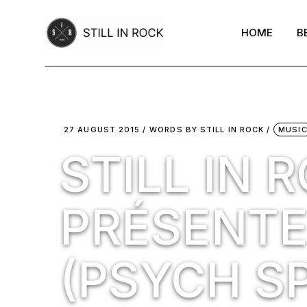
Skip
to
the
HOME
B
content
27 AUGUST 2015
WORDS BY
STILL IN ROCK
MUSI
STILL IN 
PRÉSENTE
(PSYCH S