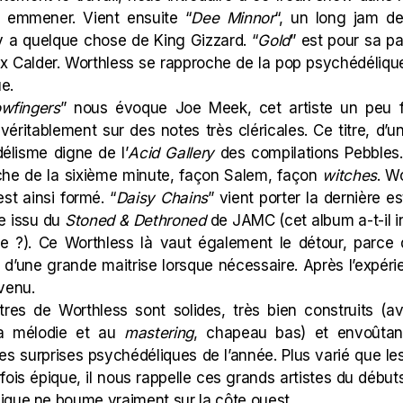
 emmener. Vient ensuite “
Dee Minnor
“, un long jam d
l y a quelque chose de
King Gizzard
. “
Gold
” est pour sa par
x Calder. Worthless se rapproche de la pop psychédéliq
ue.
owfingers
” nous évoque
Joe Meek
, cet artiste un peu
véritablement sur des notes très cléricales. Ce titre, d’
élisme digne de l’
Acid Gallery
des compilations Pebbles.
che de la sixième minute, façon Salem, façon
witches
. W
est ainsi formé. “
Daisy Chains
” vient porter la dernière e
e issu du
Stoned & Dethroned
de
JAMC
(cet album a-t-il i
icle ?). Ce Worthless là vaut également le détour, parce q
d’une grande maitrise lorsque nécessaire. Après l’expéri
nvenu.
itres de Worthless sont solides, très bien construits (a
 la mélodie et au
mastering
, chapeau bas) et envoûta
lles surprises psychédéliques de l’année. Plus varié que l
rfois épique, il nous rappelle ces grands artistes du débu
ique ne boume vraiment sur la côte ouest.