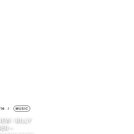
016
MUSIC
IEW : BILLY
ER –