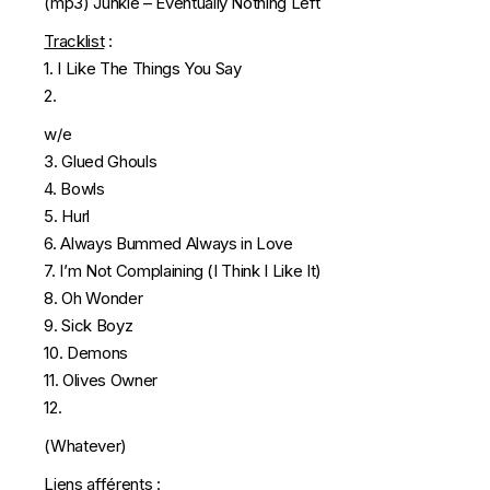
(mp3)
Junkie – Eventually Nothing Left
Tracklist
:
1. I Like The Things You Say
2.
w/e
3. Glued Ghouls
4. Bowls
5. Hurl
6. Always Bummed Always in Love
7. I’m Not Complaining (I Think I Like It)
8. Oh Wonder
9. Sick Boyz
10. Demons
11. Olives Owner
12.
(Whatever)
Liens afférents :