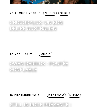
27 AUGUST 2018
MUSIC
SURF
CROCODYLUS: UN BON
DÉLIRE AUSTRALIEN
26 APRIL 2017
MUSIC
OWEN DERRICK : POUPÉE
GONFLABLE
16 DECEMBER 2016
BEDROOM
MUSIC
STILL IN ROCK PRÉSENTE :