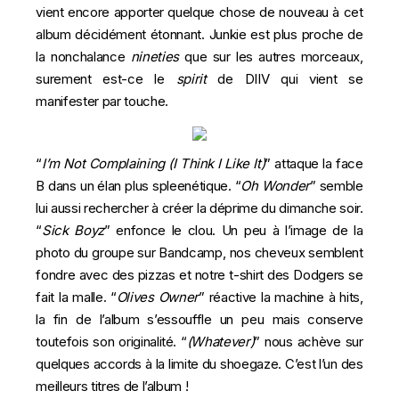
vient encore apporter quelque chose de nouveau à cet
album décidément étonnant. Junkie est plus proche de
la nonchalance
nineties
que sur les autres morceaux,
surement est-ce le
spirit
de DIIV qui vient se
manifester par touche.
“
I’m Not Complaining (I Think I Like It)
” attaque la face
B dans un élan plus spleenétique. “
Oh Wonder
” semble
lui aussi rechercher à créer la déprime du dimanche soir.
“
Sick Boyz
” enfonce le clou. Un peu à l’image de la
photo du groupe sur Bandcamp, nos cheveux semblent
fondre avec des pizzas et notre t-shirt des Dodgers se
fait la malle. “
Olives Owner
” réactive la machine à hits,
la fin de l’album s’essouffle un peu mais conserve
toutefois son originalité. “
(Whatever)
” nous achève sur
quelques accords à la limite du shoegaze. C’est l’un des
meilleurs titres de l’album !