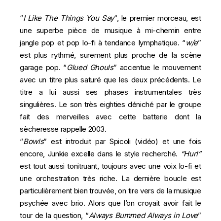
“
I Like The Things You Say
“, le premier morceau, est
une superbe pièce de musique à mi-chemin entre
jangle pop et pop lo-fi à tendance lymphatique. “
w/e
”
est plus rythmé, surement plus proche de la scène
garage pop. “
Glued Ghouls
” accentue le mouvement
avec un titre plus saturé que les deux précédents. Le
titre a lui aussi ses phases instrumentales très
singulières. Le son très eighties déniché par le groupe
fait des merveilles avec cette batterie dont la
sècheresse rappelle 2003.
“
Bowls
” est introduit par Spicoli (
vidéo
) et une fois
encore, Junkie excelle dans le style recherché.
“Hurl”
est tout aussi tonitruant, toujours avec une voix lo-fi et
une orchestration très riche. La dernière boucle est
particulièrement bien trouvée, on tire vers de la musique
psychée avec brio. Alors que l’on croyait avoir fait le
tour de la question, “
Always Bummed Always in Love
”