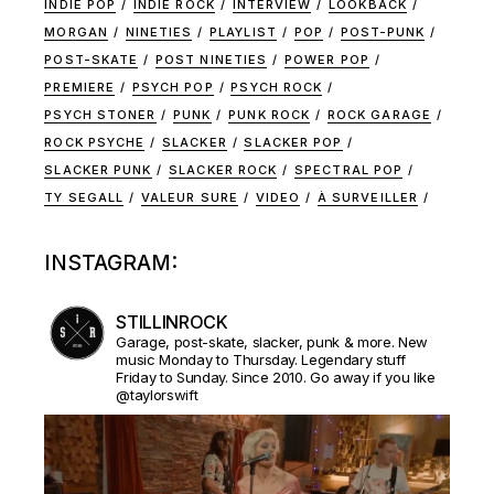
INDIE POP
INDIE ROCK
INTERVIEW
LOOKBACK
MORGAN
NINETIES
PLAYLIST
POP
POST-PUNK
POST-SKATE
POST NINETIES
POWER POP
PREMIERE
PSYCH POP
PSYCH ROCK
PSYCH STONER
PUNK
PUNK ROCK
ROCK GARAGE
ROCK PSYCHE
SLACKER
SLACKER POP
SLACKER PUNK
SLACKER ROCK
SPECTRAL POP
TY SEGALL
VALEUR SURE
VIDEO
À SURVEILLER
INSTAGRAM:
STILLINROCK
Garage, post-skate, slacker, punk & more. New
music Monday to Thursday. Legendary stuff
Friday to Sunday. Since 2010. Go away if you like
@taylorswift