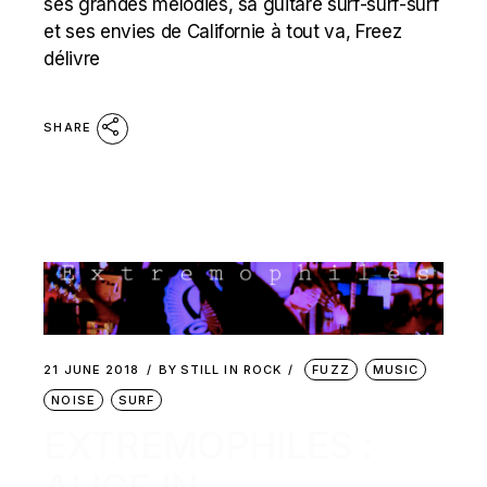
ses grandes mélodies, sa guitare surf-surf-surf
et ses envies de Californie à tout va, Freez
délivre
SHARE
21 JUNE 2018
BY
STILL IN ROCK
FUZZ
MUSIC
NOISE
SURF
EXTREMOPHILES :