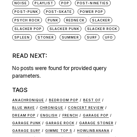
NOISE
PLAYLIST
POP
POST-NINETIES
POST-PUNK
POST-SKATE
POWER POP
PSYCH ROCK
PUNK
REDNECK
SLACKER
SLACKER POP
SLACKER PUNK
SLACKER ROCK
SPLEEN
STONER
SUMMER
SURF
UFO
READ NEXT:
No posts were found for provided query
parameters.
TAGS
ANACHRONIQUE
BEDROOM POP
BEST OF
BLUE WAVE
CHRONIQUE
CONCERT REVIEW
DREAM POP
ENGLISH
FRENCH
GARAGE POP
GARAGE PUNK
GARAGE ROCK
GARAGE STONER
GARAGE SURF
GIMME TOP 5
HOWLINBANANA