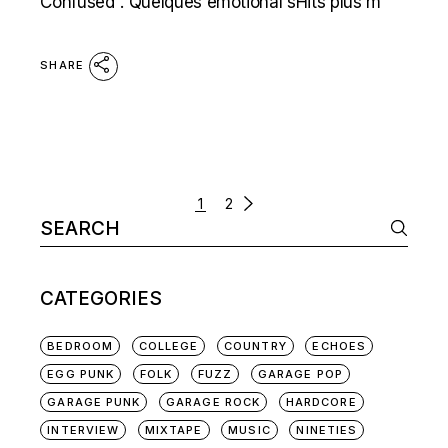
Confused“. Quelques emotional sHits plus m
SHARE
POSTS
1
2
Search
NAVIGATION
for:
CATEGORIES
BEDROOM
COLLEGE
COUNTRY
ECHOES
EGG PUNK
FOLK
FUZZ
GARAGE POP
GARAGE PUNK
GARAGE ROCK
HARDCORE
INTERVIEW
MIXTAPE
MUSIC
NINETIES