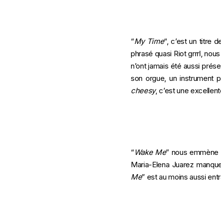
“
My Time
“, c’est un titre
phrasé quasi Riot grrrl, nou
n’ont jamais été aussi prés
son orgue, un instrument p
cheesy
, c’est une excellen
“
Wake Me
” nous emmène s
Maria-Elena Juarez manque 
Me
” est au moins aussi entra