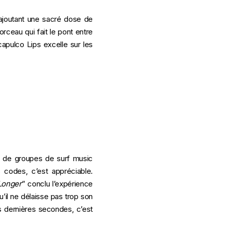
y ajoutant une sacré dose de
ceau qui fait le pont entre
capulco Lips excelle sur les
p de groupes de surf music
s codes, c’est appréciable.
Longer
” conclu l’expérience
u’il ne délaisse pas trop son
s dernières secondes, c’est