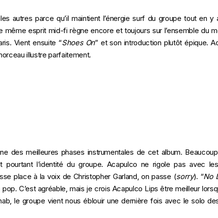
 les autres parce qu’il maintient l’énergie surf du groupe tout en 
e même esprit mid-fi règne encore et toujours sur l’ensemble du mor
ris. Vient ensuite “
Shoes On
” et son introduction plutôt épique. A
orceau illustre parfaitement.
l’une des meilleures phases instrumentales de cet album. Beaucou
t pourtant l’identité du groupe. Acapulco ne rigole pas avec le
aisse place à la voix de Christopher Garland, on passe (
sorry
). “
No
pop. C’est agréable, mais je crois Acapulco Lips être meilleur lorsq
ab, le groupe vient nous éblouir une dernière fois avec le solo de