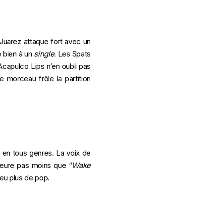
 Juarez attaque fort avec un
e bien à un
single
. Les Spats
Acapulco Lips n’en oubli pas
 morceau frôle la partition
en tous genres. La voix de
meure pas moins que “
Wake
peu plus de pop.