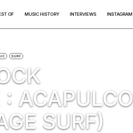
EST OF
MUSIC HISTORY
INTERVIEWS
INSTAGRAM
IC
SURF
ROCK
 : ACAPULC
AGE SURF)