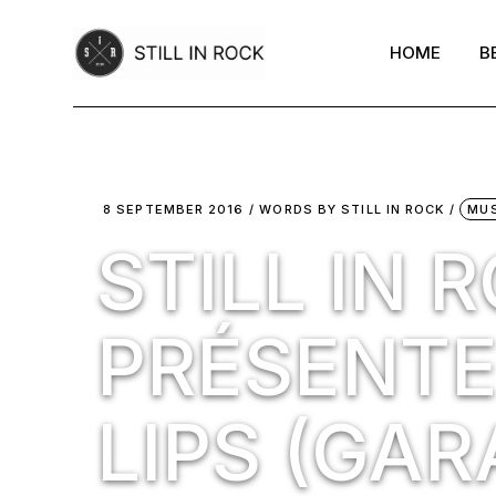
Skip
to
the
HOME
B
content
8 SEPTEMBER 2016
WORDS BY
STILL IN ROCK
MUS
STILL IN 
PRÉSENTE
LIPS (GAR