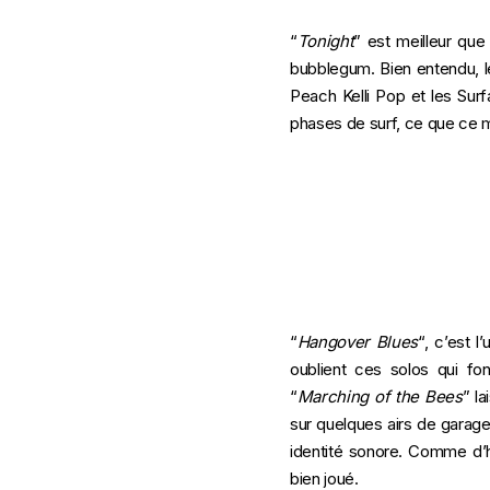
“
Tonight
” est meilleur que
bubblegum. Bien entendu, l
Peach Kelli Pop et les Surfa
phases de surf, ce que ce m
“
Hangover Blues
“, c’est 
oublient ces solos qui fon
“
Marching of the Bees
” l
sur quelques airs de garage 
identité sonore. Comme d’h
bien joué.