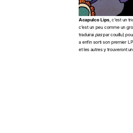
Acapulco Lips
, c’est un t
c’est un peu comme un grou
traduirai
pas
par couillu) pou
a enfin sorti son premier L
et les autres y trouveront u