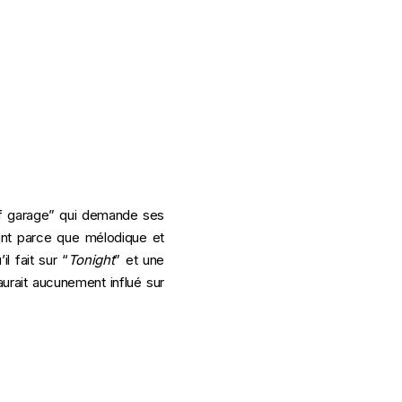
urf garage” qui demande ses
cant parce que mélodique et
l fait sur “
Tonight
” et une
aurait aucunement influé sur
.