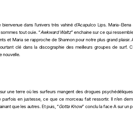
 de bienvenue dans l’univers très vahiné d’Acapulco Lips. Maria-Elena
s sommes tout ouïe. “
Awkward Waltz
” enchaine sur ce qui ressembl
ents et Maria se rapproche de Shannon pour notre plus grand plaisir. 
ourtant clé dans la discographie des meilleurs groupes de surf. Ce
te nouvelle.
ur une terre où les surfeurs mangent des drogues psychédéliques 
parfois en justesse, ce que ce morceau fait ressortir. Il n’en de
inant que les autres. Et puis, “
Gotta Know
” conclu la face A sur un 