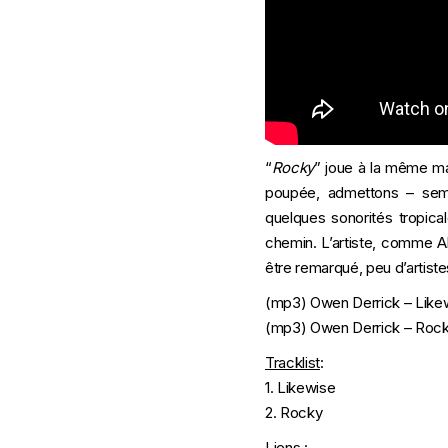
“
Rocky
” joue à la même ma
poupée, admettons – semb
quelques sonorités tropica
chemin. L’artiste, comme A
être remarqué, peu d’artiste
(mp3)
Owen Derrick – Like
(mp3)
Owen Derrick – Roc
Tracklist
:
1. Likewise
2. Rocky
Liens :