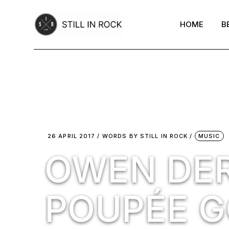
Skip
to
the
HOME
B
content
26 APRIL 2017
WORDS BY
STILL IN ROCK
MUSIC
OWEN DER
POUPÉE G