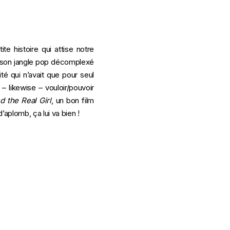
te histoire qui attise notre
n son jangle pop décomplexé
té qui n’avait que pour seul
– likewise – vouloir/pouvoir
d the Real Girl
, un bon film
’aplomb, ça lui va bien !