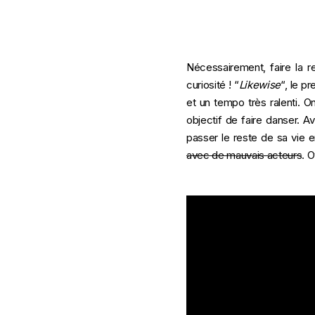
Nécessairement, faire la re
curiosité ! “
Likewise
“, le p
et un tempo très ralenti. O
objectif de faire danser. A
passer le reste de sa vie 
avec de mauvais acteurs
. 