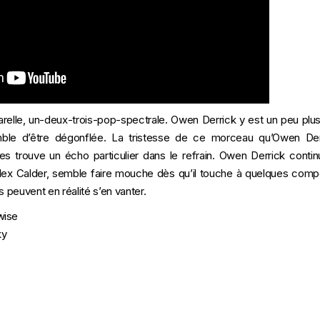
relle, un-deux-trois-pop-spectrale. Owen Derrick y est un peu plus
le d’être dégonflée. La tristesse de ce morceau qu’Owen Der
les trouve un écho particulier dans le refrain. Owen Derrick con
lex Calder, semble faire mouche dès qu’il touche à quelques compo
s peuvent en réalité s’en vanter.
wise
ky