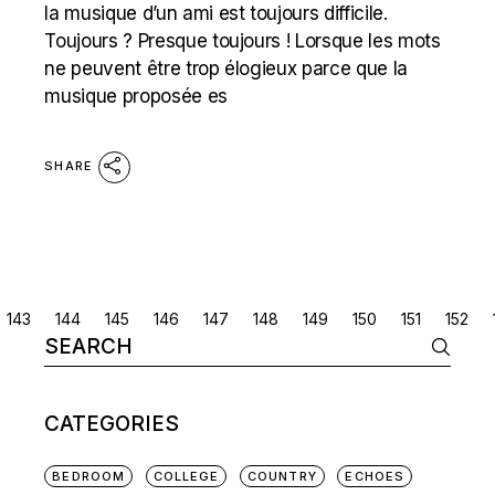
la musique d’un ami est toujours difficile.
Toujours ? Presque toujours ! Lorsque les mots
ne peuvent être trop élogieux parce que la
musique proposée es
SHARE
POSTS
143
144
145
146
147
148
149
150
151
152
Search
NAVIGATION
for:
CATEGORIES
BEDROOM
COLLEGE
COUNTRY
ECHOES