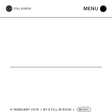
Skip
to
the
content
MUSIC
4 FEBRUARY 2015
BY
STILL IN ROCK
MUSIC