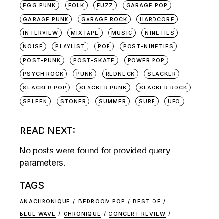
EGG PUNK
FOLK
FUZZ
GARAGE POP
GARAGE PUNK
GARAGE ROCK
HARDCORE
INTERVIEW
MIXTAPE
MUSIC
NINETIES
NOISE
PLAYLIST
POP
POST-NINETIES
POST-PUNK
POST-SKATE
POWER POP
PSYCH ROCK
PUNK
REDNECK
SLACKER
SLACKER POP
SLACKER PUNK
SLACKER ROCK
SPLEEN
STONER
SUMMER
SURF
UFO
READ NEXT:
No posts were found for provided query
parameters.
TAGS
ANACHRONIQUE
BEDROOM POP
BEST OF
BLUE WAVE
CHRONIQUE
CONCERT REVIEW