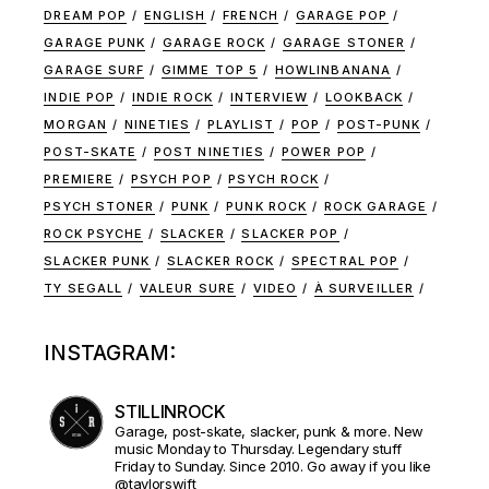
DREAM POP
ENGLISH
FRENCH
GARAGE POP
GARAGE PUNK
GARAGE ROCK
GARAGE STONER
GARAGE SURF
GIMME TOP 5
HOWLINBANANA
INDIE POP
INDIE ROCK
INTERVIEW
LOOKBACK
MORGAN
NINETIES
PLAYLIST
POP
POST-PUNK
POST-SKATE
POST NINETIES
POWER POP
PREMIERE
PSYCH POP
PSYCH ROCK
PSYCH STONER
PUNK
PUNK ROCK
ROCK GARAGE
ROCK PSYCHE
SLACKER
SLACKER POP
SLACKER PUNK
SLACKER ROCK
SPECTRAL POP
TY SEGALL
VALEUR SURE
VIDEO
À SURVEILLER
INSTAGRAM:
STILLINROCK
Garage, post-skate, slacker, punk & more. New
music Monday to Thursday. Legendary stuff
Friday to Sunday. Since 2010. Go away if you like
@taylorswift