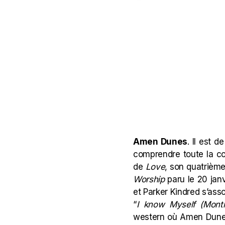
Amen Dunes
. Il est d
comprendre toute la co
de
Love
, son quatrièm
Worship
paru le 20 jan
et Parker Kindred s’asso
“
I know Myself (Montr
western où Amen Dunes