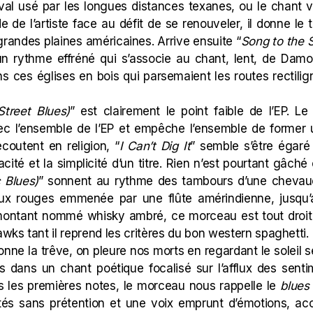
eval usé par les longues distances texanes, ou le chant
de de l’artiste face au défit de se renouveler, il donne l
 grandes plaines américaines. Arrive ensuite “
Song to the S
un rythme effréné qui s’associe au chant, lent, de Dam
s ces églises en bois qui parsemaient les routes rectilig
Street Blues)
” est clairement le point faible de l’EP. 
c l’ensemble de l’EP et empêche l’ensemble de former u
écoutent en religion, “
I Can’t Dig It
” semble s’être égaré
acité et la simplicité d’un titre. Rien n’est pourtant gâch
 Blues)
” sonnent au rythme des tambours d’une chevauc
eaux rouges emmenée par une flûte amérindienne, jusqu’
ontant nommé whisky ambré, ce morceau est tout droit s
ks tant il reprend les critères du bon western spaghetti.
onne la trêve, on pleure nos morts en regardant le solei
es dans un chant poétique focalisé sur l’afflux des senti
ès les premières notes, le morceau nous rappelle le
blue
és sans prétention et une voix emprunt d’émotions, acc