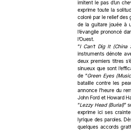
imitent le pas d’un ch
exprime toute la solitu
coloré par le relief des
de la guitare jouée à 
l’évangile prononcé dan
l’Ouest.
“
I Can’t Dig It (China 
instruments dénote ave
deux premiers titres s’
sinueux que sont l’effic
de “
Green Eyes (Music
bataille contre les p
annonce l’heure du rem
John Ford et Howard Haw
“
Lezzy Head (Burial)
” s
exprime ici ses craint
lyrique des paroles. D
quelques accords gratt