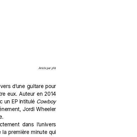
Article par p’tit
ravers d’une guitare pour
tre eux. Auteur en 2014
 un EP intitulé
Cowboy
vénement, Jordi Wheeler
e.
ctement dans l’univers
la première minute qui