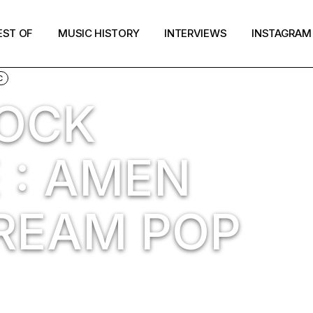
EST OF
MUSIC HISTORY
INTERVIEWS
INSTAGRAM
C
ROCK
 : AMEN
REAM POP