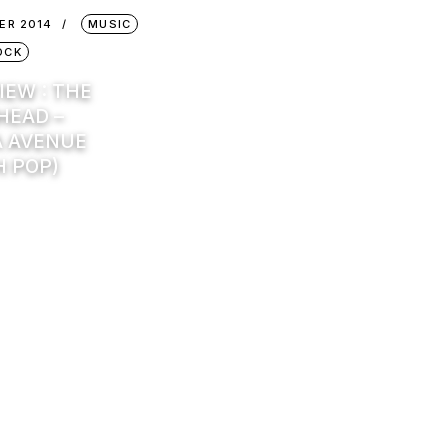
ER 2014
MUSIC
OCK
IEW : THE
HEAD –
A AVENUE
H POP)