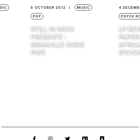
SIC
5 OCTOBER 2012
MUSIC
4 DECEMB
POP
PSYCH R
STILL IN ROCK
LP REV
PRÉSENTE :
PAPER
GRANVILLE (INDIE
AFRIC
POP)
(PSYC