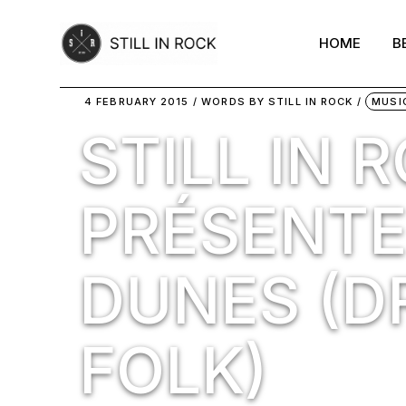
Skip
to
the
HOME
B
content
4 FEBRUARY 2015
WORDS BY
STILL IN ROCK
MUSI
STILL IN 
PRÉSENTE
DUNES (D
FOLK)