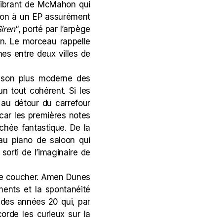
 vibrant de McMahon qui
e ton à un EP assurément
iren
“, porté par l’arpège
on. Le morceau rappelle
nes entre deux villes de
Le son plus moderne des
n tout cohérent. Si les
 au détour du carrefour
é car les premières notes
hée fantastique. De la
au piano de saloon qui
orti de l’imaginaire de
l se coucher. Amen Dunes
ments et la spontanéité
s
des années 20 qui, par
orde les curieux sur la