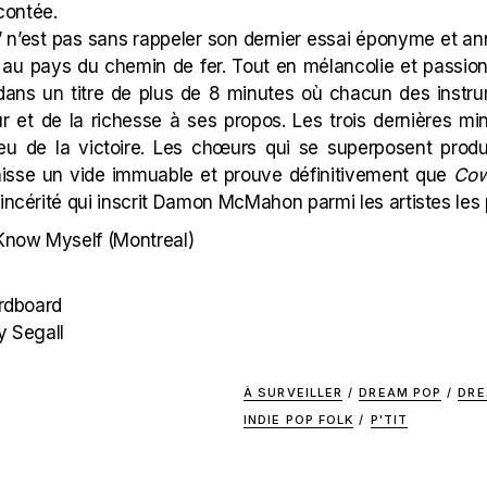
acontée.
” n’est pas sans rappeler son dernier essai éponyme et an
 au pays du chemin de fer. Tout en mélancolie et passi
dans un titre de plus de 8 minutes où chacun des instr
r et de la richesse à ses propos. Les trois dernières mi
eu de la victoire. Les chœurs qui se superposent prod
laisse un vide immuable et prouve définitivement que
Cow
sincérité qui inscrit Damon McMahon parmi les artistes les
Know Myself (Montreal)
ardboard
y Segall
À SURVEILLER
/
DREAM POP
/
DRE
INDIE POP FOLK
/
P'TIT