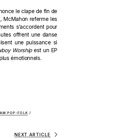
nonce le clape de fin de
on, McMahon referme les
uments s’accordent pour
nutes offrent une danse
uisent une puissance si
boy Worship
est un EP
 plus émotionnels.
AM POP-FOLK
/
NEXT ARTICLE