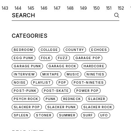
POSTS
143
144
145
146
147
148
149
150
151
152
Search
NAVIGATION
for:
CATEGORIES
BEDROOM
COLLEGE
COUNTRY
ECHOES
EGG PUNK
FOLK
FUZZ
GARAGE POP
GARAGE PUNK
GARAGE ROCK
HARDCORE
INTERVIEW
MIXTAPE
MUSIC
NINETIES
NOISE
PLAYLIST
POP
POST-NINETIES
POST-PUNK
POST-SKATE
POWER POP
PSYCH ROCK
PUNK
REDNECK
SLACKER
SLACKER POP
SLACKER PUNK
SLACKER ROCK
SPLEEN
STONER
SUMMER
SURF
UFO