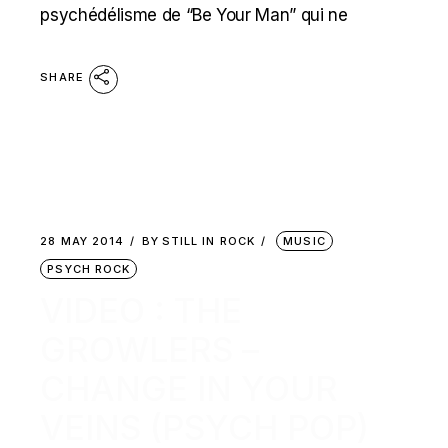
psychédélisme de “Be Your Man” qui ne
SHARE
28 MAY 2014
BY
STILL IN ROCK
MUSIC
PSYCH ROCK
VIDEO : THE
GROWLERS –
CHANGE IN YOUR
VEINS (PSYCH POP)