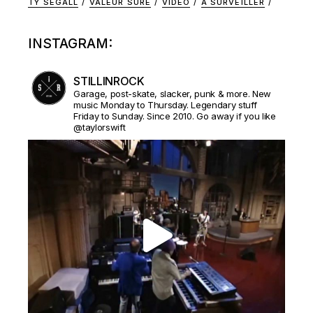
TY SEGALL
VALEUR SURE
VIDEO
À SURVEILLER
INSTAGRAM:
STILLINROCK
Garage, post-skate, slacker, punk & more. New
music Monday to Thursday. Legendary stuff
Friday to Sunday. Since 2010. Go away if you like
@taylorswift