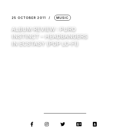
25 OCTOBER 2011
MUSIC
ALBUM REVIEW : PURO
INSTINCT – HEADBANGERS
IN ECSTASY (POP LO-FI)