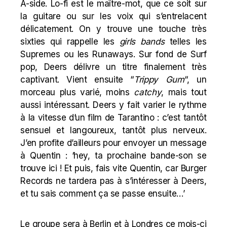
A-side. Lo-fi est le maître-mot, que ce soit sur
la guitare ou sur les voix qui s’entrelacent
délicatement. On y trouve une touche très
sixties qui rappelle les
girls bands
telles les
Supremes ou les Runaways. Sur fond de Surf
pop,
Deers
délivre un titre finalement très
captivant. Vient ensuite “
Trippy Gum
“, un
morceau plus varié, moins
catchy
, mais tout
aussi intéressant. Deers y fait varier le rythme
à la vitesse d’un film de Tarantino : c’est tantôt
sensuel et langoureux, tantôt plus nerveux.
J’en profite d’ailleurs pour envoyer un message
à Quentin : ‘hey, ta prochaine bande-son
se
trouve ici
! Et puis, fais vite Quentin, car Burger
Records ne tardera pas à s’intéresser à Deers,
et tu sais comment ça se passe ensuite…’
Le groupe sera à Berlin et à Londres ce mois-ci