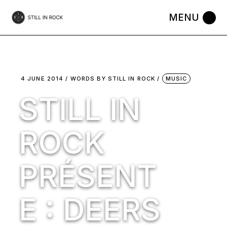
Skip
to
the
content
4 JUNE 2014
WORDS BY
STILL IN ROCK
MUSIC
STILL IN
ROCK
PRÉSENT
E : DEERS