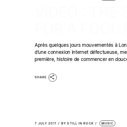
VIDEO : THE
FOR A FOOL
Après quelques jours mouvementés à Londres
d’une connexion internet défectueuse, me
première, histoire de commencer en douce
SHARE
7 JULY 2011
BY
STILL IN ROCK
MUSIC