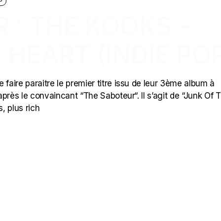
P
R : THE KOOKS –
 HEART (INDIE PO
 faire paraitre le premier titre issu de leur 3ème album à
près le convaincant “The Saboteur“. Il s’agit de “Junk Of 
, plus rich