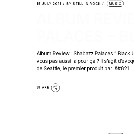
15 JULY 2011
BY
STILL IN ROCK
MUSIC
ALBUM REVI
PALACES – B
Album Review : Shabazz Palaces ” Black Up 
vous pas aussi la pour ça ? Il s’agit d’év
de Seattle, le premier produit par l&#821
SHARE