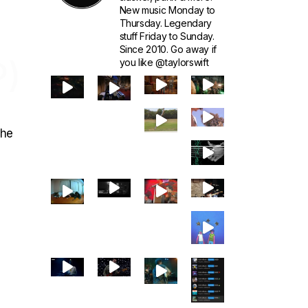
New music Monday to
Thursday. Legendary
stuff Friday to Sunday.
Since 2010. Go away if
P)
you like @taylorswift
The