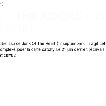
P
 : THE KOOKS – IS
E POP)
tre issu de Junk Of The Heart (12 septembre). Il s’agit cet
complexe jouer la carte catchy. Le 21 juin dernier, j’écrivais 
 et c&#82