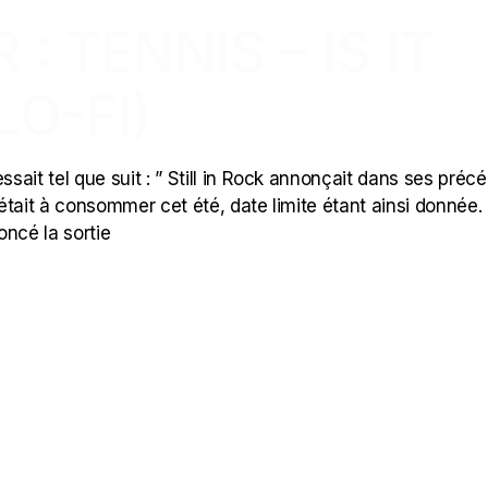
: TENNIS – IS IT
LO-FI)
ssait tel que suit : ” Still in Rock annonçait dans ses préc
 était à consommer cet été, date limite étant ainsi donnée. I
oncé la sortie