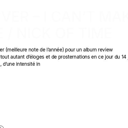
IVER – I CAN’T MA
 / NICK OF TIME
ier (meilleure note de l’année) pour un album review
 tout autant d’éloges et de prosternations en ce jour du 14 j
, d’une intensité in