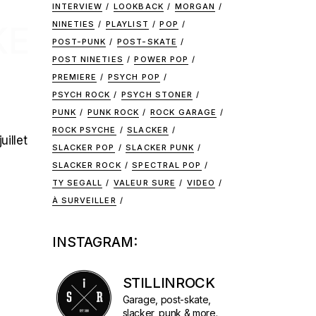
INTERVIEW
LOOKBACK
MORGAN
NINETIES
PLAYLIST
POP
KE
POST-PUNK
POST-SKATE
POST NINETIES
POWER POP
PREMIERE
PSYCH POP
PSYCH ROCK
PSYCH STONER
PUNK
PUNK ROCK
ROCK GARAGE
ROCK PSYCHE
SLACKER
uillet
SLACKER POP
SLACKER PUNK
SLACKER ROCK
SPECTRAL POP
TY SEGALL
VALEUR SURE
VIDEO
À SURVEILLER
INSTAGRAM:
STILLINROCK
Garage, post-skate,
slacker, punk & more.