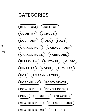
for:
CATEGORIES
BEDROOM
COLLEGE
COUNTRY
ECHOES
EGG PUNK
FOLK
FUZZ
te
GARAGE POP
GARAGE PUNK
les
GARAGE ROCK
HARDCORE
INTERVIEW
MIXTAPE
MUSIC
NINETIES
NOISE
PLAYLIST
POP
POST-NINETIES
POST-PUNK
POST-SKATE
POWER POP
PSYCH ROCK
PUNK
REDNECK
SLACKER
SLACKER POP
SLACKER PUNK
SLACKER ROCK
SPLEEN