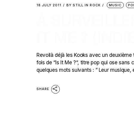
18 JULY 2011
BY
STILL IN ROCK
MUSIC
PO
À SURVEILLER
IT ME ? (INDI
Revoilà déjà les Kooks avec un deuxième ti
fois de “Is It Me ?“, titre pop qui ose sans 
quelques mots suivants : ” Leur musique,
SHARE