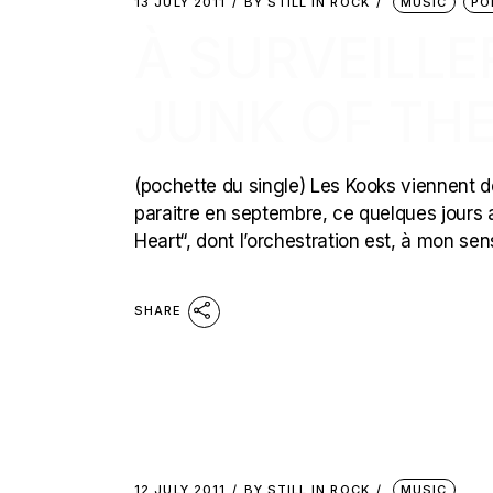
13 JULY 2011
BY
STILL IN ROCK
MUSIC
PO
À SURVEILLE
JUNK OF THE
(pochette du single) Les Kooks viennent de
paraitre en septembre, ce quelques jours a
Heart“, dont l’orchestration est, à mon sens
SHARE
12 JULY 2011
BY
STILL IN ROCK
MUSIC