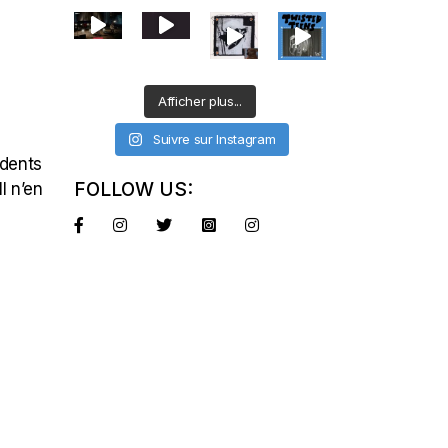
Afficher plus...
Suivre sur Instagram
édents
FOLLOW US:
l n’en