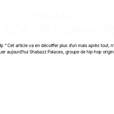
EW : SHABAZZ
LACK UP (HIP-HOP
“ Cet article va en décoiffer plus d’un mais après tout, n
oquer aujourd’hui Shabazz Palaces, groupe de hip-hop origin