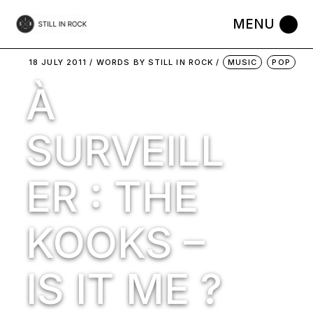
Skip
to
the
content
18 JULY 2011
WORDS BY
STILL IN ROCK
MUSIC
POP
À
SURVEILL
ER : THE
KOOKS –
IS IT ME ?