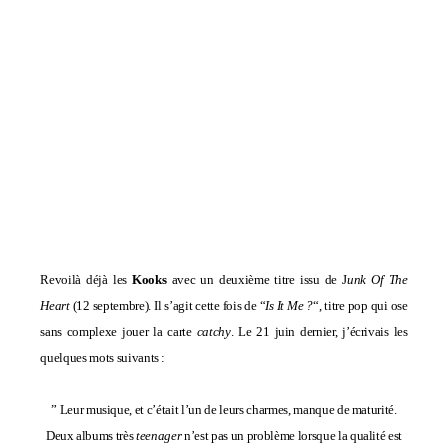
Revoilà déjà les
Kooks
avec un deuxième titre issu de J
unk Of The
Heart
(12 septembre). Il s’agit cette fois de “
Is It Me ?
“, titre pop qui ose
sans complexe jouer la carte
catchy
.
Le 21 juin dernier, j’écrivais les
quelques mots suivants :
” L
eur musique, et c’était l’un de leurs charmes, manque de maturité.
Deux albums très
teenager
n’est pas un problème lorsque la qualité est