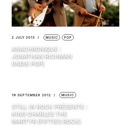
2 JULY 2013
MUSIC
POP
ANACHRONIQUE :
JONATHAN RICHMAN
(INDIE POP)
19 SEPTEMBER 2012
MUSIC
STILL IN ROCK PRÉSENTE :
KING CHARLES THE
MARTYR (FIFTIES ROCK)