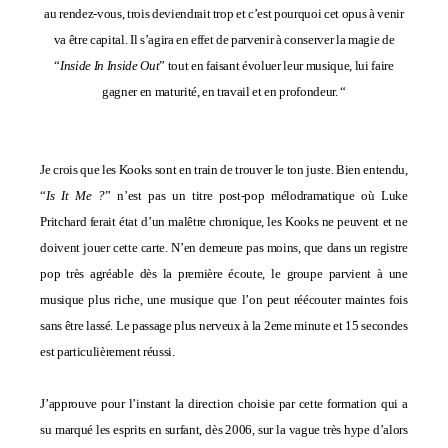
au rendez-vous, trois deviendrait trop et c’est pourquoi cet opus à venir
va être capital. Il s’agira en effet de parvenir à conserver la magie de
“
Inside In Inside Out
” tout en faisant évoluer leur musique, lui faire
gagner en maturité, en travail et en profondeur. “
Je crois que les Kooks sont en train de trouver le ton juste. Bien entendu,
“
Is It Me ?
” n’est pas un titre post-pop mélodramatique où Luke
Pritchard ferait état d’un malêtre chronique, les Kooks ne peuvent et ne
doivent jouer cette carte. N’en demeure pas moins, que dans un registre
pop très agréable dès la première écoute, le groupe parvient à une
musique plus riche, une musique que l’on peut réécouter maintes fois
sans être lassé. Le passage plus nerveux à la 2eme minute et 15 secondes
est particulièrement réussi.
J’approuve pour l’instant la direction choisie par cette formation qui a
su marqué les esprits en surfant, dès 2006, sur la vague très hype d’alors