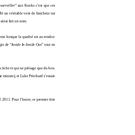
surveiller
” aux Kooks c’est que ces
lé un véritable vent de fraicheur sur
 ainsi fait un nom.
me lorsque la qualité est au rendez-
gie de “
Inside In Inside Out
” tout en
 riche et qui ne présage que du bon.
 minute), et Luke Pritchard s’essaie
é 2011. Pour l’heure, ce premier titre