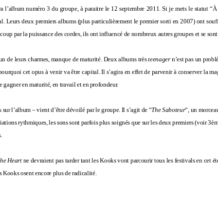
ra l’album numéro 3 du groupe, à paraitre le 12 septembre 2011. Si je mets le statut “À
l. Leurs deux premiers albums (plus particulièrement le premier sorti en 2007) ont souff
ucoup par la puissance des cordes, ils ont influencé de nombreux autres groupes et se sont
 l’un de leurs charmes, manque de maturité. Deux albums très
teenager
n’est pas un problè
 pourquoi cet opus à venir va être capital. Il s’agira en effet de parvenir à conserver la ma
re gagner en maturité, en travail et en profondeur.
 sur l’album – vient d’être dévoilé par le groupe. Il s’agit de “
The Saboteur
“, un morceau
tions rythmiques, les sons sont parfois plus soignés que sur les deux premiers (voir 3ème
.
the Heart
ne devraient pas tarder tant les Kooks vont parcourir tous les festivals en cet ét
s Kooks osent encore plus de radicalité.