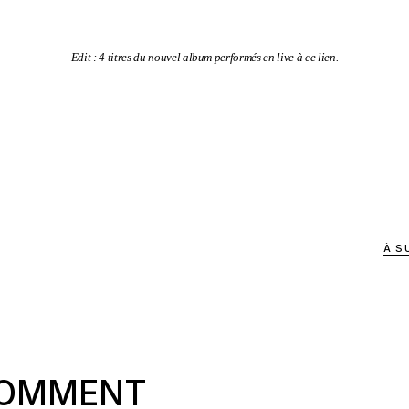
Edit : 4 titres du nouvel album performés en live à
ce lien
.
À S
COMMENT