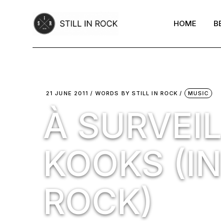
Skip
to
the
HOME
B
content
21 JUNE 2011
WORDS BY
STILL IN ROCK
MUSIC
À SURVEIL
KOOKS (IN
ROCK)