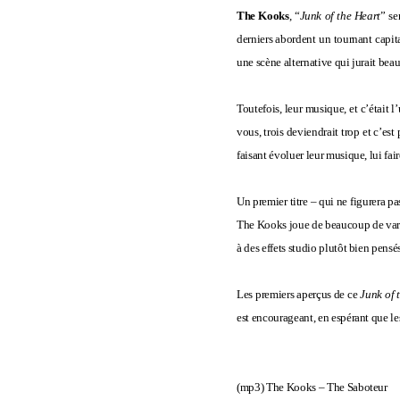
The Kooks
, “
Junk of the Heart
” se
derniers abordent un tournant capita
une scène alternative qui jurait bea
Toutefois, leur musique, et c’était
vous, trois deviendrait trop et c’est
faisant évoluer leur musique, lui fai
Un premier titre – qui ne figurera pas
The Kooks joue de beaucoup de varia
à des effets studio plutôt bien pensés
Les premiers aperçus de ce
Junk of 
est encourageant, en espérant que le
(mp3)
The Kooks – The Saboteur