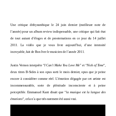
Une critique dithyrambique le 24 juin dernier (meilleure note de
l’année) pour un
album review
indispensable, une critique qui fait état
de tout autant d’éloges et de prosternations en ce jour du 14 juillet
2011. La vidéo que je vous livre aujourd’hui, d’une intensité
incroyable, fait de Bon Iver
le
musicien de l’année 2011.
Justin Vernon interprète “
I Can’t Make You Love Me
” et “
Nick of Time
“,
deux titres B-Sides à son opus sorti le mois dernier, opus que je peine
encore à considérer comme réel. L’émotion dégagée par cet artiste est
incommensurable, sorte de plénitude inconsciente et à peine
perceptible. Emmanuel Kant disait que “
la musique est la langue des
émotions
“, cela n’a que très rarement été aussi vrai.