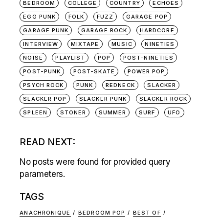
BEDROOM
COLLEGE
COUNTRY
ECHOES
EGG PUNK
FOLK
FUZZ
GARAGE POP
GARAGE PUNK
GARAGE ROCK
HARDCORE
INTERVIEW
MIXTAPE
MUSIC
NINETIES
NOISE
PLAYLIST
POP
POST-NINETIES
POST-PUNK
POST-SKATE
POWER POP
PSYCH ROCK
PUNK
REDNECK
SLACKER
SLACKER POP
SLACKER PUNK
SLACKER ROCK
SPLEEN
STONER
SUMMER
SURF
UFO
READ NEXT:
No posts were found for provided query
parameters.
TAGS
ANACHRONIQUE
BEDROOM POP
BEST OF