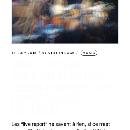
16 JULY 2018
BY
STILL IN ROCK
MUSIC
VIDEO: FIDLAR +
THEE OH SEES LIVE
(EVEN THOUGH LIVE
REPORTS ARE
USELESS)
Les “live report” ne savent à rien, si ce n’est