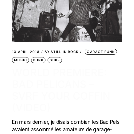
10 APRIL 2018
BY
STILL IN ROCK
GARAGE PUNK
MUSIC
PUNK
SURF
WORLD PREMIERE:
BAD PELICANS –
SVRF YOUR COFFIN
(VIDEO)
En mars dernier, je disais combien les Bad Pels
avaient assommé les amateurs de garage-