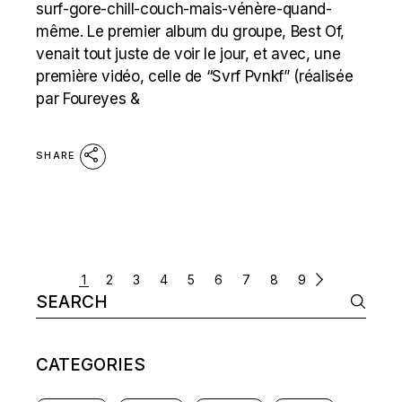
surf-gore-chill-couch-mais-vénère-quand-
même. Le premier album du groupe, Best Of,
venait tout juste de voir le jour, et avec, une
première vidéo, celle de “Svrf Pvnkf” (réalisée
par Foureyes &
SHARE
POSTS
1
2
3
4
5
6
7
8
9
Search
NAVIGATION
for:
CATEGORIES