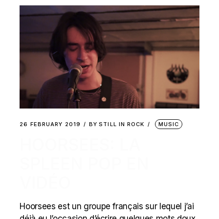
26 FEBRUARY 2019
BY
STILL IN ROCK
MUSIC
HOORSEES: LA
SPLEEN POP EN
VIDÉO
Hoorsees est un groupe français sur lequel j’ai
déjà eu l’occasion d’écrire quelques mots doux