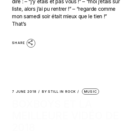
dire : – “j’y étais et pas vous !” – “moi j’étais sur
liste, alors j’ai pu rentrer !” – “regarde comme
mon samedi soir était mieux que le tien !”
That’s
SHARE
7 JUNE 2018
BY
STILL IN ROCK
MUSIC
BOXBOYS ET LA
MEILLEURE VIDÉO DE
2018