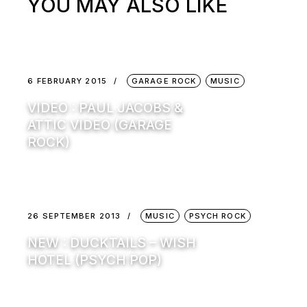
YOU MAY ALSO LIKE
6 FEBRUARY 2015
GARAGE ROCK
MUSIC
VIDEO : PAUL JACOBS &
ATTIC VIDEO (GARAGE
ROCK)
26 SEPTEMBER 2013
MUSIC
PSYCH ROCK
NEW : DUCKTAILS – WISH
HOTEL (PSYCH POP)