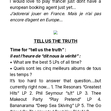
I would love to play france! just dont have a
european booking agent just yet…
J’adorerai jouer en France. Mais je n’ai pas
encore d’agent en Europe…
TELL US THE TRUTH
Time for “tell us the truth” :
Il est l’heure de “dit nous la vérité” :
• What are the best 5 LPs of all time?
• Quels sont les cinq meilleurs albums de tous
les temps ?
It’s too hard to answer that question….but
currently right now… 1. The Resonars “Greatest
Hits” LP 2. Phil Seymour “s/t” LP 3. Thee
Makeout Party “Play Pretend” LP 4.
Bananarama “Deep Sea Skiving” LP 5. The Go