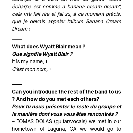
écharpe est comme a banana cream dream”,
cela m’a fait rire et j’ai su, à ce moment précis,
que je devais appeler l’album Banana Cream
Dream !
——
What does Wyatt Blair mean ?
Que signifie Wyatt Blair ?
It is my name,
J
C’est mon nom,
J
——
Can you introduce the rest of the band to us
? And how do you met each others?
Peux tu nous présenter le reste du groupe et
la manière dont vous vous êtes rencontrés ?
– TOMAS DOLAS (guitar/vocals) we met in our
hometown of Laguna, CA we would go to