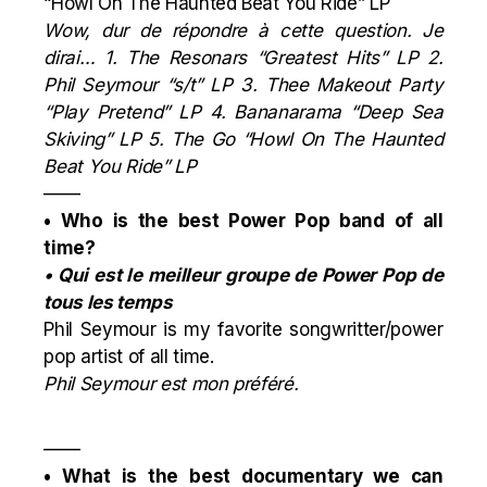
“Howl On The Haunted Beat You Ride” LP
Wow, dur de répondre à cette question. Je
dirai… 1. The Resonars “Greatest Hits” LP 2.
Phil Seymour “s/t” LP 3. Thee Makeout Party
“Play Pretend” LP 4. Bananarama “Deep Sea
Skiving” LP 5. The Go “Howl On The Haunted
Beat You Ride” LP
——
• Who is the best Power Pop band of all
time?
• Qui est le meilleur groupe de Power Pop de
tous les temps
Phil Seymour
is my favorite songwritter/power
pop artist of all time.
Phil Seymour
est mon préféré.
——
• What is the best documentary we can