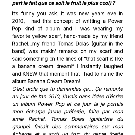
part le fait que ce soit le fruit le plus cool) ?
It’s funny you ask…it was new years eve in
2010, I had this concept of writting a Power
Pop kind of album and I was wearing my
favorite yellow scarf, hand-made by my friend
Rachel…my friend Tomas Dolas (guitar in the
band) was makin’ remarks on my scarf and
said something on the lines of “that scarf is like
a banana cream dream!” I instantly laughed
and KNEW that moment that I had to name the
album Banana Cream Dream!
C’est drôle que tu demandes ça… Ça remonte
au jour de l’an 2010, j’avais dans l’idée d’écrire
un album Power Pop et ce jour là je portais
mon écharpe jaune préférée, faite par mon
amie Rachel. Tomas Dolas (guitariste du
groupe) faisait des commentaires sur mon
écharpe et a sorti un truc du genre “cette