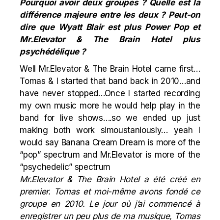
Pourquoi avoir deux groupes ? Quelle est la
différence majeure entre les deux ? Peut-on
dire que Wyatt Blair est plus Power Pop et
Mr.Elevator & The Brain Hotel plus
psychédélique ?
Well Mr.Elevator & The Brain Hotel came first…
Tomas & I started that band back in 2010…and
have never stopped…Once I started recording
my own music more he would help play in the
band for live shows….so we ended up just
making both work simoustaniously… yeah I
would say Banana Cream Dream is more of the
“pop” spectrum and Mr.Elevator is more of the
“psychedelic” spectrum
Mr.Elevator & The Brain Hotel a été créé en
premier. Tomas et moi-même avons fondé ce
groupe en 2010. Le jour où j’ai commencé à
enregistrer un peu plus de ma musique, Tomas