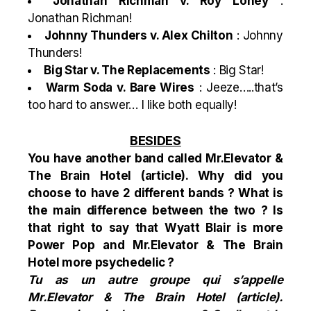
Jonathan Richman
v. Roy Loney
:
Jonathan Richman
!
Johnny Thunders
v.
Alex Chilton
:
Johnny
Thunders
!
Big Star v.
The Replacements
: Big Star!
Warm Soda
v. Bare Wires
: Jeeze…..that’s
too hard to answer… I like both equally!
BESIDES
You have another band called Mr.Elevator &
The Brain Hotel (
article
). Why did you
choose to have 2 different bands ? What is
the main difference between the two ? Is
that right to say that Wyatt Blair is more
Power Pop and Mr.Elevator & The Brain
Hotel more psychedelic ?
Tu as un autre groupe qui s’appelle
Mr.Elevator & The Brain Hotel (
article
).