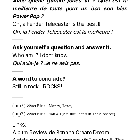
Avec quelle guitare joues tu ? Quel est la
meilleure de toute pour un bon son bien
Power Pop ?
Oh, a Fender Telecaster is the best!!!
Oh, la Fender Telecaster est la meilleure !
——
Ask yourself a question and answer it.
Who am I? I dont know.
Qui suis-je ? Je ne sais pas.
——
A word to conclude?
Still in rock…ROCKS!
——
(mp3)
Wyatt Blair – Money, Honey…
(mp3)
Wyatt Blair – You & I (Are Just Letters In The Alphabet)
Links:
Album Review de Banana Cream Dream