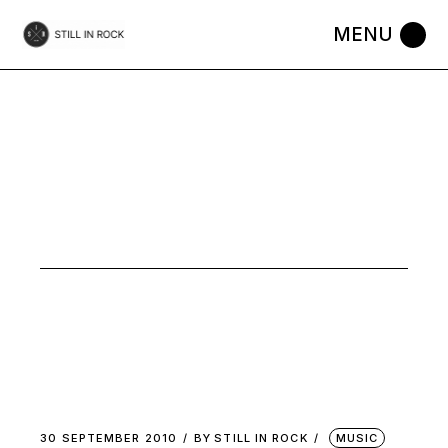
Skip
to
the
content
SEPTEMBER
2010
30 SEPTEMBER 2010
BY
STILL IN ROCK
MUSIC