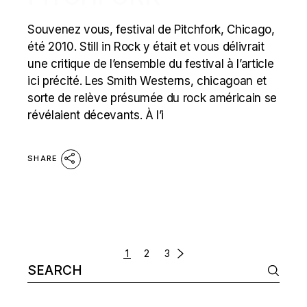
Souvenez vous, festival de Pitchfork, Chicago,
été 2010. Still in Rock y était et vous délivrait
une critique de l’ensemble du festival à l’article
ici précité. Les Smith Westerns, chicagoan et
sorte de relève présumée du rock américain se
révélaient décevants. À l’i
SHARE
POSTS
1
2
3
Search
NAVIGATION
for: