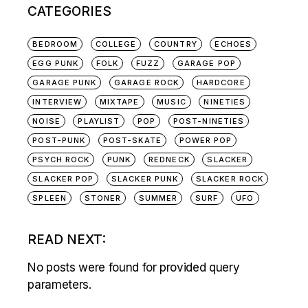
CATEGORIES
BEDROOM
COLLEGE
COUNTRY
ECHOES
EGG PUNK
FOLK
FUZZ
GARAGE POP
GARAGE PUNK
GARAGE ROCK
HARDCORE
INTERVIEW
MIXTAPE
MUSIC
NINETIES
NOISE
PLAYLIST
POP
POST-NINETIES
POST-PUNK
POST-SKATE
POWER POP
PSYCH ROCK
PUNK
REDNECK
SLACKER
SLACKER POP
SLACKER PUNK
SLACKER ROCK
SPLEEN
STONER
SUMMER
SURF
UFO
READ NEXT:
No posts were found for provided query
parameters.