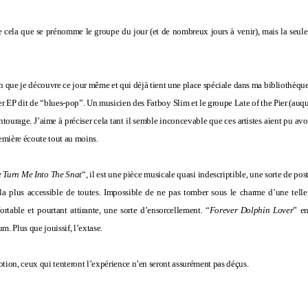
cela que se prénomme le groupe du jour (et de nombreux jours à venir), mais la seule
n que je découvre ce jour même et qui déjà tient une place spéciale dans ma bibliothèqu
er EP dit de “blues-pop”. Un musicien des Fatboy Slim et le groupe Late of the Pier (auque
 entourage. J’aime à préciser cela tant il semble inconcevable que ces artistes aient pu a
mière écoute tout au moins.
e Turn Me Into The Snat
“, il est une pièce musicale quasi indescriptible, une sorte de po
 la plus accessible de toutes. Impossible de ne pas tomber sous le charme d’une tell
ortable et pourtant attirante, une sorte d’ensorcellement. “
Forever Dolphin Lover
” en
m. Plus que jouissif, l’extase.
otion, ceux qui tenteront l’expérience n’en seront assurément pas déçus.