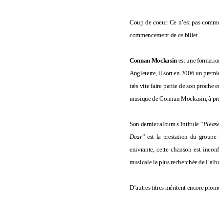
Coup de coeur. Ce n’est pas comme 
commencement de ce billet.
Connan Mockasin
est une formatio
Angleterre, il sort en 2006 un premi
très vite faire partie de son proche
musique de Connan Mockasin, à pre
Son dernier album s’intitule “
Pleas
Dear
” est la prestation du groupe
enivrante, cette chanson est inconf
musicale la plus recherchée de l’albu
D’autres titres méritent encore prom