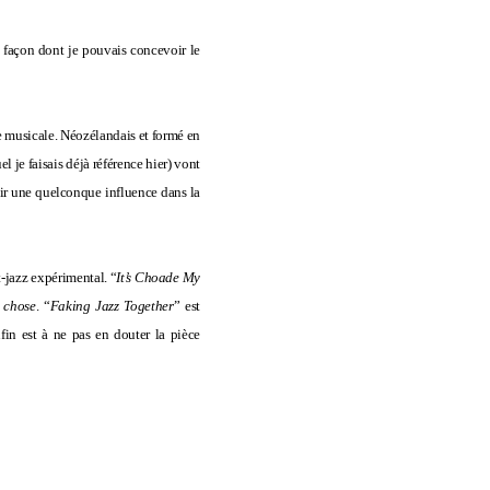
 façon dont je pouvais concevoir le
e musicale. Néozélandais et formé en
l je faisais déjà référence
hier
) vont
voir une quelconque influence dans la
st-jazz expérimental.
“
It’s Choade My
e
chose
. “
Faking Jazz Together
” est
fin est à ne pas en douter la pièce