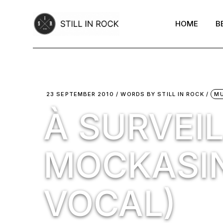
Skip
to
the
HOME
B
content
23 SEPTEMBER 2010
WORDS BY
STILL IN ROCK
MU
À SURVEI
MOCKASIN
VOCAL)