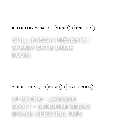
8 JANUARY 2014
MUSIC
NINETIES
STILL IN ROCK PRÉSENTE :
SPEEDY ORTIZ (INDIE
ROCK)
2 JUNE 2015
MUSIC
PSYCH ROCK
LP REVIEW : JACKSON
SCOTT – SUNSHINE REDUX
(PSYCH SPECTRAL POP)