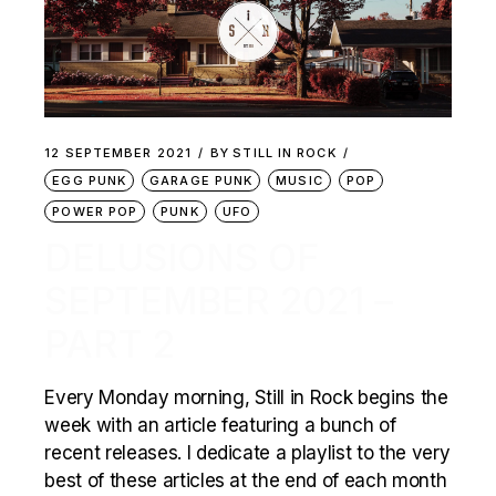
12 SEPTEMBER 2021
BY
STILL IN ROCK
EGG PUNK
GARAGE PUNK
MUSIC
POP
POWER POP
PUNK
UFO
DELUSIONS OF
SEPTEMBER 2021 –
PART 2
Every Monday morning, Still in Rock begins the
week with an article featuring a bunch of
recent releases. I dedicate a playlist to the very
best of these articles at the end of each month