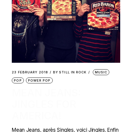
23 FEBRUARY 2018
BY
STILL IN ROCK
MUSIC
POP
POWER POP
MEAN JEANS:
JINGLES FOR
AMERICA!
Mean Jeans, après Singles, voici Jingles. Enfin