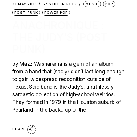
21 MAY 2018
BY
STILL IN ROCK
MUSIC
POP
POST-PUNK
POWER POP
ANACHRONIQUE :
THE JUDY’S (POST
PUNK)
by Mazz Washarama is a gem of an album
from a band that (sadly) didn’t last long enough
to gain widespread recognition outside of
Texas. Said band is the Judy’s, a ruthlessly
sarcastic collection of high-school weirdos.
They formed in 1979 in the Houston suburb of
Pearland in the backdrop of the
SHARE