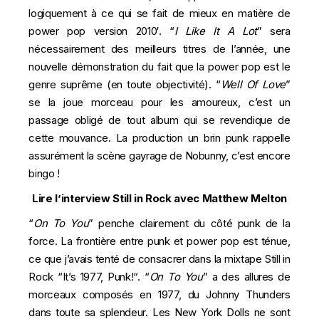
logiquement à ce qui se fait de mieux en matière de
power pop version 2010′. “
I Like It A Lot
” sera
nécessairement des meilleurs titres de l’année, une
nouvelle démonstration du fait que la power pop est le
genre suprême (en toute objectivité). “
Well Of Love
”
se la joue morceau pour les amoureux, c’est un
passage obligé de tout album qui se revendique de
cette mouvance. La production un brin punk rappelle
assurément la scène gayrage de Nobunny, c’est encore
bingo !
Lire l’interview Still in Rock avec Matthew Melton
“
On To You
” penche clairement du côté punk de la
force. La frontière entre punk et power pop est ténue,
ce que j’avais tenté de consacrer dans la mixtape Still in
Rock “
It’s 1977, Punk!
“. “
On To You
” a des allures de
morceaux composés en 1977, du Johnny Thunders
dans toute sa splendeur. Les New York Dolls ne sont