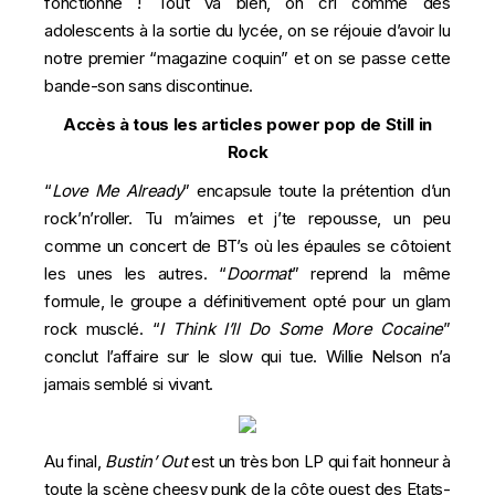
fonctionne ! Tout va bien, on cri comme des
adolescents à la sortie du lycée, on se réjouie d’avoir lu
notre premier “
magazine coquin
” et on se passe cette
bande-son sans discontinue.
Accès à tous les articles power pop de Still in
Rock
“
Love Me Already
” encapsule toute la prétention d’un
rock’n’roller. Tu m’aimes et j’te repousse, un peu
comme un concert de BT’s où les épaules se côtoient
les unes les autres. “
Doormat
” reprend la même
formule, le groupe a définitivement opté pour un glam
rock musclé. “
I Think I’ll Do Some More Cocaine
”
conclut l’affaire sur le slow qui tue. Willie Nelson n’a
jamais semblé si vivant.
Au final,
Bustin’ Out
est un très bon LP qui fait honneur à
toute la scène cheesy punk de la côte ouest des Etats-