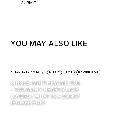
SUBMIT
YOU MAY ALSO LIKE
5 JANUARY 2016
MUSIC
POP
POWER POP
SINGLE: MATTHEW MELTON
– TOO MANY HEARTS LACK
LOVERS / WHAT IS A SONG?
(POWER POP)