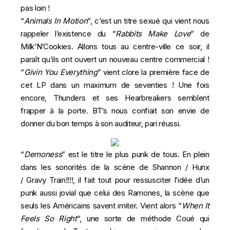
pas loin !
“
Animals In Motion
“, c’est un titre sexué qui vient nous
rappeler l’existence du “
Rabbits Make Love
” de
Milk’N’Cookies. Allons tous au centre-ville ce soir, il
paraît qu’ils ont ouvert un nouveau centre commercial !
“
Givin You
Everything
” vient clore la première face de
cet LP dans un maximum de seventies ! Une fois
encore,
Thunders et ses Hearbreakers
semblent
frapper à la porte. BT’s nous confiait son envie de
donner du bon temps à son auditeur, pari réussi.
“
Demoness
” est le titre le plus punk de tous. En plein
dans les sonorités de la scène de Shannon / Hunx
/ Gravy Train!!!!, il fait tout pour ressusciter l’idée d’un
punk aussi jovial que celui des Ramones, la scène que
seuls les Américains savent imiter. Vient alors “
When It
Feels So Right
“, une sorte de méthode Coué qui