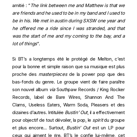
amitié : “
The link between me and Matthew is that we
are friends and he used to be in my band and I used to
be in his. We met in austin during SXSW one year and
he offered me a ride since I was stranded, and that
was the start of me and my coming to the bay, and a
lot of things
“.
Si BT’s a longtemps été le protégé de Melton, c’est
pour la bonne et simple raison que sa musique est plus
proche des
masterpieces
de la power pop que des
bas-fonds du genre. Le groupe vient de faire paraître
son nouvel album
via
Southpaw Records
/ King Rocker
Records, label de Bare Wires, Shannon And The
Clams, Useless Eaters, Warm Soda, Pleasers et des
dizaines d’autres. Intitulée
Bustin’ Out
, il a effectivement
pour objectif de tout dévoiler, la pop, le
spirit
du groupe
et
plus encore
… Surtout,
Bustin’ Out
est un LP pour
ceux qui aiment le rire. BT’s le confie lui-même, cet