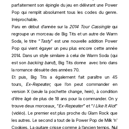
parfaitement son épingle du jeu en délivrant une Power
Pop qui remplit absolument tous les codes du genre.
Irréprochable.
Paru en début d’année sur la
2014 Tour Cassingle
qui
regroupe un morceau de Big Tits et un autre de Warm
Soda, le titre “
Tasty
” est une nouvelle addition Power
Pop qui vient égayer un peu plus encore cette année
2014. Dans un style similaire à celui de
Warm Soda
(qui
est son
backing band
), Big Tits donne avec brio dans
la romance désuète des années 70.
Et puis, Big Tits a également fait paraître un 45
tours,
Ex-Repeater,
que l’on peut commander en
version X (seule la pochette change, hein), à condition
d’être âgé de plus de 18 ans pour la commander. On y
trouve deux morceaux, “
Ex-Repeater
” et “
I Like It Alot
”
(
vidéo
). Le premier est plus proche du Glam Rock que
les autres. Le second a tout de la Power Pop de
Milk ‘n’
Cookies
. La guitare crisse comme à l’ancien temps. Nul