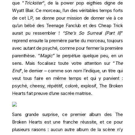
que “
Trickster
“, de la power pop eigthies digne de
Wyatt Blair. Ce morceau, l’un des véritables temps forts
de cet LP, se donne pour mission de donner vie à ce
qu’un bébé des Teenage Fanclub et des Cheap Trick
aurait pu ressembler !
“She’s So Surreal (Part II)
”
reprend ensuite la première partie du morceau, toujours
avec autant de psyché, comme pour fermer la première
parenthèse. “
Magic
” le perpétue quelque peu, en un
sens. Mais focalisez toute votre attention sur “
The
End
“, le dernier – comme son nom l’indique, un titre qui
veut tous faire en même temps et qui y parvient :
psyché, cheesy, répétitif, coloré, explosif, The Broken
Hearts fait preuve d’une sacrée maitrise.
Sans grande surprise, ce premier album des The
Broken Hearts est une franche réussite, et ce pour
plusieurs raisons : aucun autre album de la scène n’y