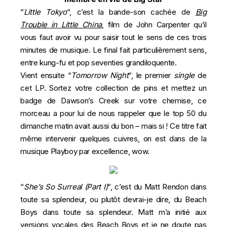
“
Little Tokyo
“, c’est la bande-son cachée de
Big
Trouble in Little China
, film de John Carpenter qu’il
vous faut avoir vu pour saisir tout le sens de ces trois
minutes de musique. Le final fait particulièrement sens,
entre kung-fu et pop seventies grandiloquente.
Vient ensuite “
Tomorrow Night
“, le premier
single
de
cet LP. Sortez votre collection de pins et mettez un
badge de Dawson’s Creek sur votre chemise, ce
morceau a pour lui de nous rappeler que le top 50 du
dimanche matin avait aussi du bon – mais si ! Ce titre fait
même intervenir quelques cuivres, on est dans de la
musique Playboy par excellence, wow.
“
She’s So Surreal (Part I)
“, c’est du Matt Rendon dans
toute sa splendeur, ou plutôt devrai-je dire, du Beach
Boys dans toute sa splendeur. Matt m’a initié aux
versions vocales des Beach Boys et je ne doute pas