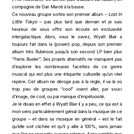
compagnie de Dan Maroti à la basse.
Ce nouveau groupe sortira son premier album –
Lost In
Little Tokyo
– pas plus tard que demain et je suis
heureux de vous offrir son écoute en exclusivité
intergalactique. Alors, vous le savez, Wyatt Blair a
toujours fait dans la (power) pop, depuis son premier
album très
Rubinoos
jusqu’à son second LP bien plus
“Ferris Bueler”. Ses projets alternatifs ne manquent pas
d’explorer les nombreuses facettes de ce genre
musical qui est plus une étiquette culturelle qu’un réel
repère. Cet album ne déroge pas à la règle, il va là où
trop peu de groupes “cool” osent aller, par souci
d’image, de cool, ou par manque d’impétuosité.
Je le disais en effet à Wyatt Blair il y a peu, ce qui est à
mon sens particulièrement génial dans la musique de ce
groupe – et dans sa musique en général – est le fait
qu’elle soit clichée et qu’il y aille à 100%, sans jamais
que l’on ne ressente aucune retenue. Il me semble que