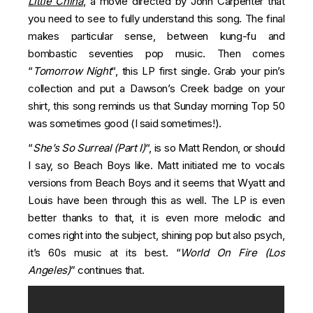
Little China
, a movie directed by John Carpenter that
you need to see to fully understand this song. The final
makes particular sense, between kung-fu and
bombastic seventies pop music. Then comes
“
Tomorrow Night
“, this LP first single. Grab your pin’s
collection and put a Dawson’s Creek badge on your
shirt, this song reminds us that Sunday morning Top 50
was sometimes good (I said sometimes!).
“
She’s So Surreal (Part I)
“, is so Matt Rendon, or should
I say, so Beach Boys like. Matt initiated me to vocals
versions from Beach Boys and it seems that Wyatt and
Louis have been through this as well. The LP is even
better thanks to that, it is even more melodic and
comes right into the subject, shining pop but also psych,
it’s 60s music at its best. “
World On Fire (Los
Angeles)
” continues that.