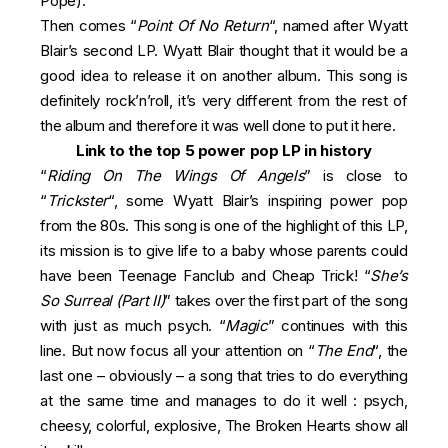
Pope).
Then comes “
Point Of No Return
“, named after Wyatt
Blair’s second LP. Wyatt Blair thought that it would be a
good idea to release it on another album. This song is
definitely rock’n’roll, it’s very different from the rest of
the album and therefore it was well done to put it here.
Link to the top 5 power pop LP in history
“
Riding On The Wings Of Angels
” is close to
“
Trickster
“, some Wyatt Blair’s inspiring power pop
from the 80s. This song is one of the highlight of this LP,
its mission is to give life to a baby whose parents could
have been Teenage Fanclub and Cheap Trick! “
She’s
So Surreal (Part II)
” takes over the first part of the song
with just as much psych. “
Magic
” continues with this
line. But now focus all your attention on “
The End
“, the
last one – obviously – a song that tries to do everything
at the same time and manages to do it well : psych,
cheesy, colorful, explosive, The Broken Hearts show all