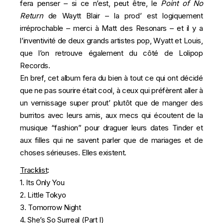
fera penser – si ce n’est, peut être, le
Point of No
Return
de Waytt Blair – la prod’ est logiquement
irréprochable – merci à Matt des Resonars – et il y a
l’inventivité de deux grands artistes pop, Wyatt et Louis,
que l’on retrouve également du côté de Lolipop
Records.
En bref, cet album fera du bien à tout ce qui ont décidé
que ne pas sourire était cool, à ceux qui préfèrent aller à
un vernissage super prout’ plutôt que de manger des
burritos avec leurs amis, aux mecs qui écoutent de la
musique “fashion” pour draguer leurs dates Tinder et
aux filles qui ne savent parler que de mariages et de
choses sérieuses. Elles existent.
Tracklist
:
1. Its Only You
2. Little Tokyo
3. Tomorrow Night
4. She’s So Surreal (Part I)