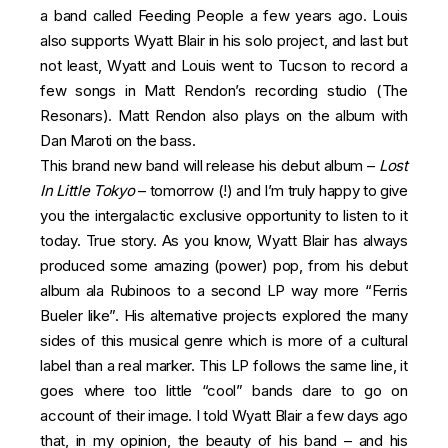
a band called Feeding People a few years ago. Louis
also supports Wyatt Blair in his solo project, and last but
not least, Wyatt and Louis went to Tucson to record a
few songs in Matt Rendon’s recording studio (The
Resonars). Matt Rendon also plays on the album with
Dan Maroti on the bass.
This brand new band will release his debut album –
Lost
In Little Tokyo
– tomorrow (!) and I’m truly happy to give
you the intergalactic exclusive opportunity to listen to it
today. True story. As you know, Wyatt Blair has always
produced some amazing (power) pop, from his debut
album ala Rubinoos to a second LP way more “Ferris
Bueler like”. His alternative projects explored the many
sides of this musical genre which is more of a cultural
label than a real marker. This LP follows the same line, it
goes where too little “cool” bands dare to go on
account of their image. I told Wyatt Blair a few days ago
that, in my opinion, the beauty of his band – and his