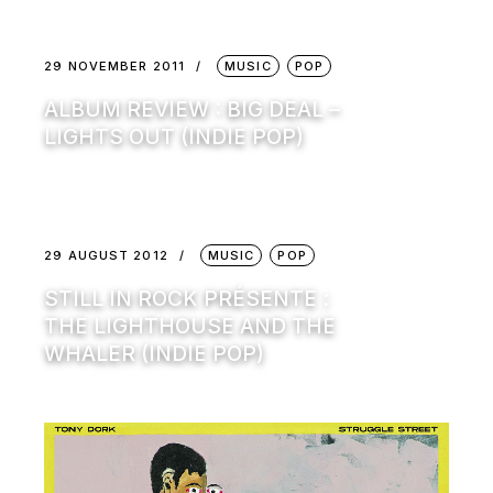
29 NOVEMBER 2011
MUSIC
POP
ALBUM REVIEW : BIG DEAL –
LIGHTS OUT (INDIE POP)
29 AUGUST 2012
MUSIC
POP
STILL IN ROCK PRÉSENTE :
THE LIGHTHOUSE AND THE
WHALER (INDIE POP)