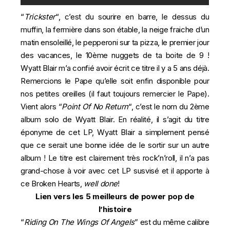
“
Trickster
“, c’est du sourire en barre, le dessus du
muffin, la fermière dans son étable, la neige fraiche d’un
matin ensoleillé, le pepperoni sur ta pizza, le premier jour
des vacances, le 10ème nuggets de ta boite de 9 !
Wyatt Blair m’a confié avoir écrit ce titre il y a 5 ans déjà.
Remercions le Pape qu’elle soit enfin disponible pour
nos petites oreilles (il faut toujours remercier le Pape).
Vient alors “
Point Of No Return
“, c’est le nom du 2ème
album solo de Wyatt Blair. En réalité, il s’agit du titre
éponyme de cet LP, Wyatt Blair a simplement pensé
que ce serait une bonne idée de le sortir sur un autre
album ! Le titre est clairement très rock’n’roll, il n’a pas
grand-chose à voir avec cet LP susvisé et il apporte à
ce Broken Hearts,
well done
!
Lien vers les 5 meilleurs de power pop de
l’histoire
“
Riding On The Wings Of Angels
” est du même calibre