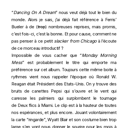
“
Dancing On A Dream
” nous veut déjà tout le bien du
monde. Alors je sais, j’ai déjà fait référence à Ferris’
Bueler à de (
trop
) nombreuses reprises, mais promis,
c’est fois-ci, c’est la bonne. Et pour cause, comment ne
pas penser à ce petit
slacker from Chicago
à l’écoute
de ce morceau introductif ?
Impossible de vous cacher que “
Monday
Morning
Mess
” est probablement le titre qui emporte ma
préférence sur cet album. Toujours cette même boite à
rythmes vient nous rappeler l’époque où Ronald W.
Reagan était Président des Etats-Unis. On y trouve des
bruits de canettes Pepsi qui s’ouvre et le vent qui
caresse les palmiers qui surplombent le tournage
de Deux flics à Miami. Le clip est à la hauteur de toutes
nos espérances, et plus encore. Jouant volontairement
la carte “ringarde”, Wyatt Blair et son costume bien trop
large s’en vont nous donner le sourire pour les mois à