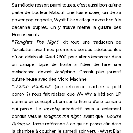
Sa mélodie ressort parmi toutes, c’est aussi bon qu’une
partie de Docteur Maboul. Une fois encore, loin de sa
power pop originelle, Wyatt Blair s’attaque avec brio à la
décennie d’après. On y trouve même la guitare des
Homosexuals
.
“
Tonight’s The Night
” dit tout, une traduction de
l’excitation avant nos premières soirées adolescentes
où on délaissait l’Atari 2600 pour aller s’encastrer dans
un canapé, tapie de honte à l’idée de faire une
maladresse devant Joséphine. Garanti plus jouissif
qu’une heure avec des Micro Machine.
“
Double Rainbow
” (une référence cachée à
petit
poney
?) nous fait réaliser que Wy Wy a bâti son LP
comme un concept-album sur le thème d’une semaine
qui passe. Le
monday
introductif nous a lentement
conduit vers le
tonight’s the night
, avant que “
Double
Rainbow
” fasse référence à ce qui se passe afin dans
la chambre à coucher, le samedi soir venu (Wyatt Blair