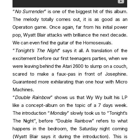
“
No Surrender
” is one of the biggest hit of this album.
The melody totally comes out, it is as good as an
Operation game. Once again, far from his initial power
pop, Wyatt Blair attacks with brilliance the next decade.
We can even find the guitar of the Homosexuals.
“
Tonight’s The Night
” says it all. A translation of the
excitement before our first teenagers parties, when we
were leaving behind the Atari 2600 to slump on a couch,
scared to make a faux-pas in front of Josephine.
Guaranteed more exhilarating than one hour with Micro
Machines.
“
Double Rainbow
” shows us that Wy Wy built his LP
like a concept-album on the topic of a 7 days week.
The introduction “
Monday
” slowly took us to “Tonight’s
The Night”, before “Double Rainbow” refers to what
happens in the bedroom, the Saturday night coming
(Wyatt Blair says it during the introduction). This is