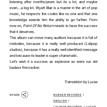
listening after months/years but its a lot, and maybe
even….a big lot. Wyatt Blair is a master in the art of pop
music, he respects the codes like no one and that one
knowledge awards him the ability to go further. From
now on,
Point Of No Return
needs to have the success
that it deserves.
This album can move many auditors because it is full of
melodies, because it is really well produced (Lolipop
studios), because it has a really well identified message
and because its leader is super charismatic.
Let’s wish it a success as explosive as were our old
badass firecracker.
Translation by
Lucas
BURGER RECORDS
/
SHARE
ENGLISH
/
LOLIPOP RECORDS
/
LUCAS