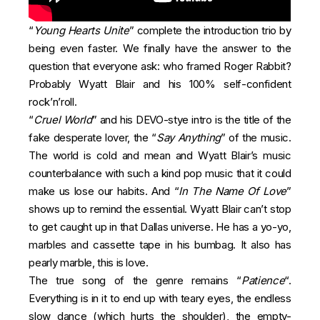
“
Young Hearts Unite
” complete the introduction trio by
being even faster. We finally have the answer to the
question that everyone ask: who framed Roger Rabbit?
Probably Wyatt Blair and his 100% self-confident
rock’n’roll.
“
Cruel World
” and his DEVO-stye intro is the title of the
fake desperate lover, the “
Say Anything
” of the music.
The world is cold and mean and Wyatt Blair’s music
counterbalance with such a kind pop music that it could
make us lose our habits. And “
In The Name Of Love
”
shows up to remind the essential. Wyatt Blair can’t stop
to get caught up in that Dallas universe. He has a yo-yo,
marbles and cassette tape in his bumbag. It also has
pearly marble, this is love.
The true song of the genre remains “
Patience
“.
Everything is in it to end up with teary eyes, the endless
slow dance (which hurts the shoulder), the empty-