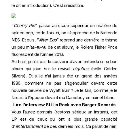
le dit en introduction). C’est irrésistible.
“
Cherry Pie
” passe au stade supérieur en matière de
spleen pop, cette fois-ci, on s’approche de la Nintendo
NES. Et puis, “
Alter Ego
” reprend une dernière le thème
un peu m’as-tu-vu de cet album, le Rollers Fisher Price
fluorescent de l’année 2016.
Au final, je n’ai pas le souvenir d’avoir entendu un si bon
album qui joue sur le revival
eighties
(hello
Golden
Silvers
). Et si je n’ai jamais été un grand des années
1980, comment ne pas s’agenouiller devant cette
nouvelle oeuvre de Wyatt Blair ? Je le fais, comme je le
faisais à l’époque devant
ma Gameboy
en noir et blanc.
Lire l’interview Still in Rock avec Burger Records
Vous l’aurez compris (restons sérieux un instant), cet
LP est de ceux qui ont la plus grande capacité
d’
entertainment
de ces derniers mois. Ca paraît de rien,