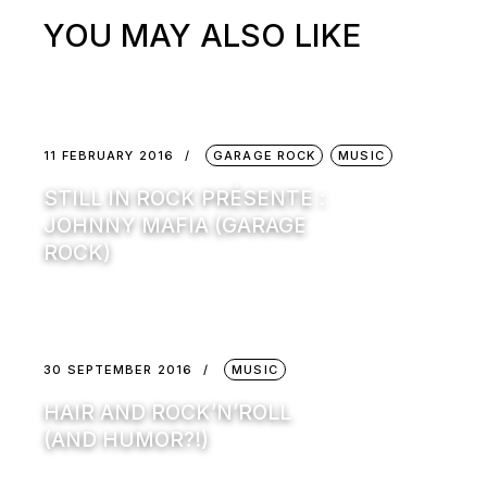
YOU MAY ALSO LIKE
11 FEBRUARY 2016
GARAGE ROCK
MUSIC
STILL IN ROCK PRÉSENTE :
JOHNNY MAFIA (GARAGE
ROCK)
30 SEPTEMBER 2016
MUSIC
HAIR AND ROCK’N’ROLL
(AND HUMOR?!)