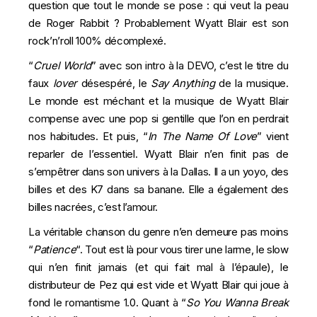
question que tout le monde se pose : qui veut la peau
de Roger Rabbit ? Probablement Wyatt Blair est son
rock’n’roll 100% décomplexé.
“
Cruel
World
” avec son intro à la
DEVO
, c’est le titre du
faux
lover
désespéré, le
Say Anything
de la musique.
Le monde est méchant et la musique de Wyatt Blair
compense avec une pop si gentille que l’on en perdrait
nos habitudes. Et puis, “
In The Name Of Love
” vient
reparler de l’essentiel. Wyatt Blair n’en finit pas de
s’empêtrer dans son univers à la Dallas. Il a un yoyo, des
billes et des K7 dans sa banane. Elle a également des
billes nacrées, c’est l’amour.
La véritable chanson du genre n’en demeure pas moins
“
Patience
“. Tout est là pour vous tirer une larme, le slow
qui n’en finit jamais (et qui fait mal à l’épaule), le
distributeur de Pez qui est vide et Wyatt Blair qui joue à
fond le romantisme 1.0. Quant à “
So You Wanna Break