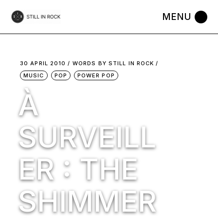
Skip
to
the
content
30 APRIL 2010
WORDS BY
STILL IN ROCK
MUSIC
POP
POWER POP
À
SURVEILL
ER : THE
SHIMMER