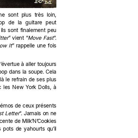
e sont plus très loin,
op de la guitare peut
ils sont finalement peu
tter
” vient “
Move Fast
“.
ow It
” rappelle une fois
’évertue à aller toujours
 pop dans la soupe. Cela
à le refrain de ses plus
c les New York Dolls, à
es démos de ceux présents
st Letter
“. Jamais on ne
escente de Milk’N’Cookies
es pots de yahourts qu’il