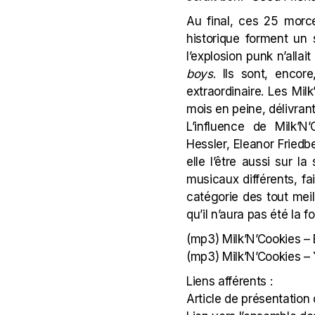
Au final, ces 25 morc
historique forment un
l’explosion punk n’alla
boys
. Ils sont, encor
extraordinaire. Les Mi
mois en peine, délivrant
L’influence de Milk
Hessler
,
Eleanor Friedb
elle l’être aussi sur 
musicaux différents, fa
catégorie des tout mei
qu’il n’aura pas été la 
(mp3)
Milk’N’Cookies –
(mp3)
Milk’N’Cookies –
Liens afférents :
Article de présentation