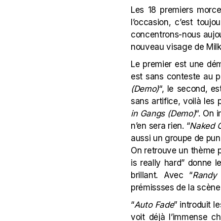
Les 18 premiers morce
l’occasion, c’est touj
concentrons-nous aujour
nouveau visage de Milk
Le premier est une dé
est sans conteste au pa
(Demo)
“, le second, e
sans artifice, voilà les
in Gangs (Demo)
“. On 
n’en sera rien. “
Naked C
aussi un groupe de pun
On retrouve un thème pl
is really hard” donne 
brillant. Avec “
Randy 
prémissses de la scène
“
Auto Fade
” introduit 
voit déjà l’immense ch