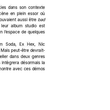
kies dans son contexte
cène en plein essor où
pouvaient aussi être
bad
 leur album studio est
en l’espace de quelques
m Soda
,
Ex Hex
,
Nic
Mais peut-être devrait-
celler dans deux genres
s intègrera désormais la
démontre avec ces démos