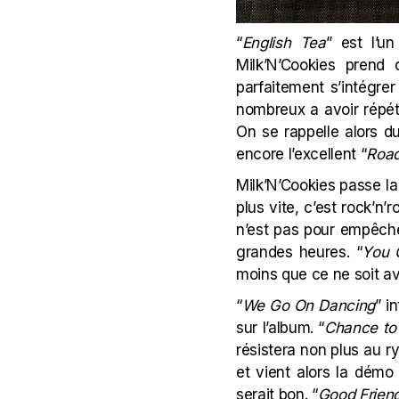
“
English Tea
” est l’u
Milk’N’Cookies pre
parfaitement s’intégre
nombreux a avoir répété
On se rappelle alors du
encore l’excellent “
Road
Milk’N’Cookies passe la
plus vite, c’est rock’n’ro
n’est pas pour empêcher
grandes heures. “
You 
moins que ce ne soit 
“
We Go On Dancing
” i
sur l’album. “
Chance to
résistera non plus au r
et vient alors la démo
serait bon. “
Good Frien