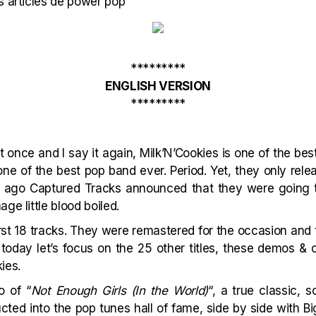
s articles de power pop
*********
ENGLISH VERSION
*********
d it once and I say it again, Milk’N’Cookies is one of the b
 one of the best pop band ever. Period. Yet, they only rel
ago Captured Tracks announced that they were going to 
ge little blood boiled.
rst 18 tracks. They were remastered for the occasion and 
 today let’s focus on the 25 other titles, these demos & 
ies.
o of “
Not Enough Girls (In the World)
“, a true classic, s
cted into the pop tunes hall of fame, side by side with Bi