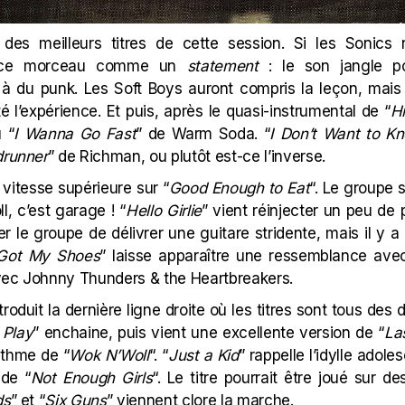
n des meilleurs titres de cette session. Si les
Sonics
n
nd ce morceau comme un
statement
: le son jangle p
r à du punk. Les
Soft Boys
auront compris la leçon, mais 
 l’expérience. Et puis, après le quasi-instrumental de “
Hi
 “
I Wanna Go Fast
” de Warm Soda. “
I Don’t Want to Kn
runner
” de Richman, ou plutôt est-ce l’inverse.
 vitesse supérieure sur “
Good Enough to Eat
“. Le groupe s
ll, c’est garage ! “
Hello Girlie
” vient réinjecter un peu de
 le groupe de délivrer une guitare stridente, mais il y a l
Got My Shoes
” laisse apparaître une ressemblance ave
avec
Johnny Thunders & the Heartbreakers
.
ntroduit la dernière ligne droite où les titres sont tous d
 Play
” enchaine, puis vient une excellente version de “
La
ythme de “
Wok N’Woll
“. “
Just a Kid
” rappelle l’idylle adol
 de “
Not Enough Girls
“. Le titre pourrait être joué sur d
ds
” et “
Six Guns
” viennent clore la marche.