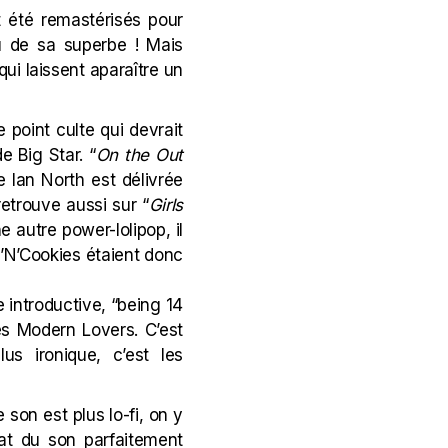
 été remastérisés pour
du de sa superbe ! Mais
ui laissent aparaître un
e point culte qui devrait
e Big Star. “
On the Out
e Ian North est délivrée
retrouve aussi sur “
Girls
 autre power-lolipop, il
lk’N’Cookies étaient donc
e introductive, “being 14
des
Modern Lovers
. C’est
us ironique, c’est les
 son est plus lo-fi, on y
tat du son parfaitement