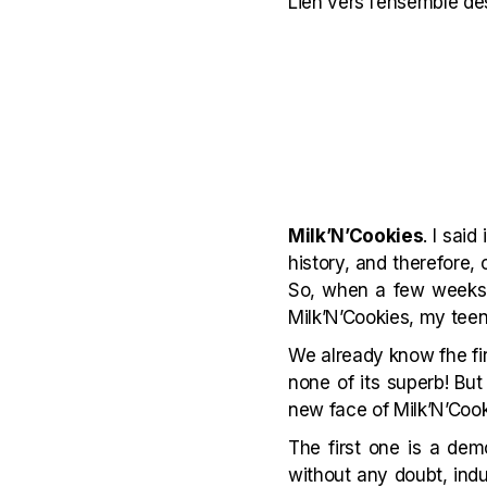
Lien vers l’ensemble de
Milk’N’Cookies
. I sai
history, and therefore,
So, when a few weeks 
Milk’N’Cookies, my teena
We already know fhe fi
none of its superb! But
new face of Milk’N’Cook
The first one is a dem
without any doubt, indu