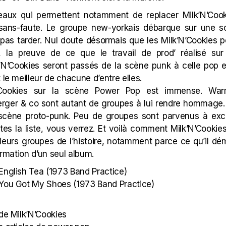
eaux qui permettent notamment de replacer Milk’N’Coo
 sans-faute. Le groupe new-yorkais débarque sur une s
it pas tarder. Nul doute désormais que les Milk’N’Cookies 
e, la preuve de ce que le travail de prod’ réalisé sur
lk’N’Cookies seront passés de la scène punk à celle pop 
 le meilleur de chacune d’entre elles.
’N’Cookies sur la scène Power Pop est immense.
War
erger
& co sont autant de groupes à lui rendre hommage. 
la scène proto-punk. Peu de groupes sont parvenus à ex
ites la liste, vous verrez. Et voilà comment Milk’N’Cookie
lleurs groupes de l’histoire, notamment parce ce qu’il 
formation d’un seul album.
 English Tea (1973 Band Practice)
 You Got My Shoes (1973 Band Practice)
 de Milk’N’Cookies