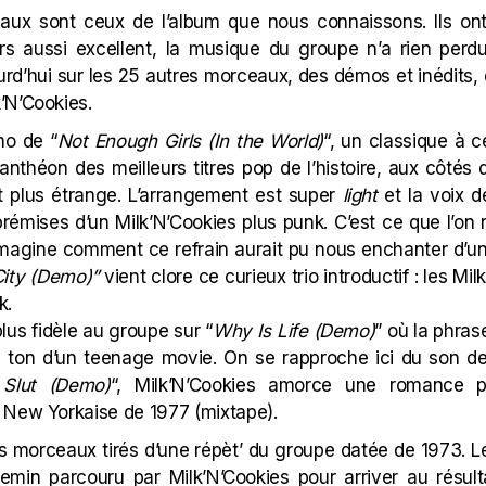
aux sont ceux de l’album que nous connaissons. Ils ont
ours aussi excellent, la musique du groupe n’a rien per
d’hui sur les 25 autres morceaux, des démos et inédits, q
’N’Cookies.
mo de “
Not Enough Girls (In the World)
“, un classique à c
nthéon des meilleurs titres pop de l’histoire, aux côtés d
st plus étrange. L’arrangement est super
light
et la voix d
 prémises d’un Milk’N’Cookies plus punk. C’est ce que l’on 
imagine comment ce refrain aurait pu nous enchanter d’une
ity (Demo)”
vient clore ce curieux trio introductif : les Mi
k.
us fidèle au groupe sur “
Why Is Life (Demo)
” où la phras
le ton d’un teenage movie. On se rapproche ici du son 
Slut (Demo)
“, Milk’N’Cookies amorce une romance pl
 New Yorkaise de 1977 (
mixtape
).
les morceaux tirés d’une répèt’ du groupe datée de 1973. Le
emin parcouru par Milk’N’Cookies pour arriver au résul