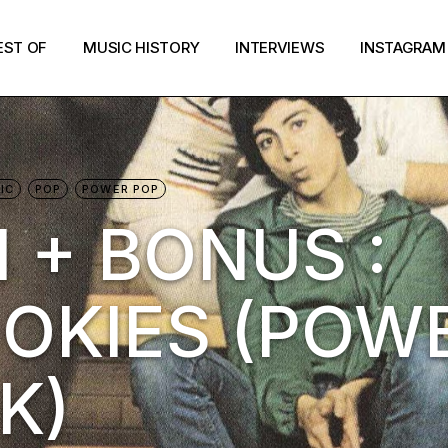
EST OF
MUSIC HISTORY
INTERVIEWS
INSTAGRAM
IC
POP
POWER POP
 + BONUS :
OOKIES (POW
K)